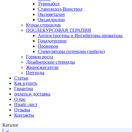
Туринабол
Станозолол-Винстрол
Оксиметалон
Оксандролон
Курсы стероидов
ПОСЛЕКУРСОВАЯ ТЕРАПИЯ
Антиэстрогены и Ингибиторы ароматазы
Гонадотропин
Провирон
Стимуляторы потенции (либидо)
Гормон роста
Дизайнерские стероиды
Жиросжигатели
Пептиды
Статьи
Как купить
Гарантии
оплата и доставка
О нас
Прайс-лист
Отзывы
Контакты
Каталог