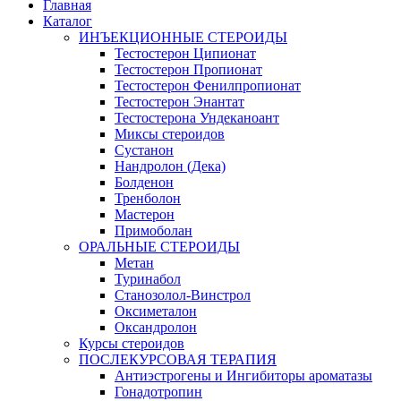
Главная
Каталог
ИНЪЕКЦИОННЫЕ СТЕРОИДЫ
Тестостерон Ципионат
Тестостерон Пропионат
Тестостерон Фенилпропионат
Тестостерон Энантат
Тестостерона Ундеканоант
Миксы стероидов
Сустанон
Нандролон (Дека)
Болденон
Тренболон
Мастерон
Примоболан
ОРАЛЬНЫЕ СТЕРОИДЫ
Метан
Туринабол
Станозолол-Винстрол
Оксиметалон
Оксандролон
Курсы стероидов
ПОСЛЕКУРСОВАЯ ТЕРАПИЯ
Антиэстрогены и Ингибиторы ароматазы
Гонадотропин