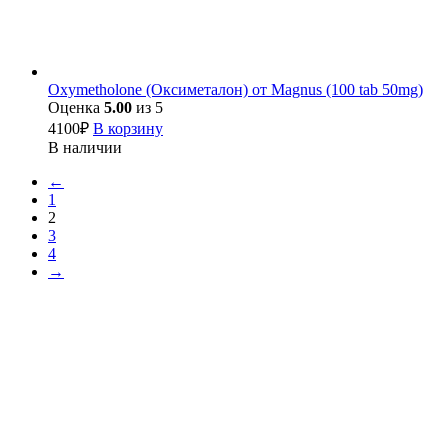
Oxymetholone (Оксиметалон) от Magnus (100 tab 50mg)
Оценка
5.00
из 5
4100
₽
В корзину
В наличии
←
1
2
3
4
→