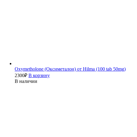
Oxymetholone (Оксиметалон) от Hilma (100 tab 50mg)
2300
₽
В корзину
В наличии