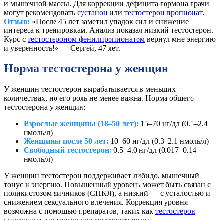
и мышечной массы. Для коррекции дефицита гормона врачи
могут рекомендовать
сустанон
или
тестостерон пропионат
.
Отзыв:
«После 45 лет заметил упадок сил и снижение
интереса к тренировкам. Анализ показал низкий тестостерон.
Курс с
тестостероном фенилпропионатом
вернул мне энергию
и уверенность!» — Сергей, 47 лет.
Норма тестостерона у женщин
У женщин тестостерон вырабатывается в меньших
количествах, но его роль не менее важна. Норма общего
тестостерона у женщин:
Взрослые женщины (18–50 лет):
15–70 нг/дл (0.5–2.4
нмоль/л)
Женщины после 50 лет:
10–60 нг/дл (0.3–2.1 нмоль/л)
Свободный тестостерон:
0.5–4.0 нг/дл (0.017–0.14
нмоль/л)
У женщин тестостерон поддерживает либидо, мышечный
тонус и энергию. Повышенный уровень может быть связан с
поликистозом яичников (СПКЯ), а низкий — с усталостью и
снижением сексуального влечения. Коррекция уровня
возможна с помощью препаратов, таких как
тестостерон
ундеканоат
, но только под контролем врача.