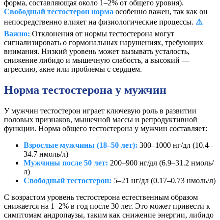
форма, составляющая около 1–2% от общего уровня).
Свободный тестостерон норма
особенно важен, так как он
непосредственно влияет на физиологические процессы.
⚠️
Важно:
Отклонения от нормы тестостерона могут
сигнализировать о гормональных нарушениях, требующих
внимания. Низкий уровень может вызывать усталость,
снижение либидо и мышечную слабость, а высокий —
агрессию, акне или проблемы с сердцем.
Норма тестостерона у мужчин
У мужчин тестостерон играет ключевую роль в развитии
половых признаков, мышечной массы и репродуктивной
функции. Норма общего тестостерона у мужчин составляет:
Взрослые мужчины (18–50 лет):
300–1000 нг/дл (10.4–
34.7 нмоль/л)
Мужчины после 50 лет:
200–900 нг/дл (6.9–31.2 нмоль/
л)
Свободный тестостерон:
5–21 нг/дл (0.17–0.73 нмоль/л)
С возрастом уровень тестостерона естественным образом
снижается на 1–2% в год после 30 лет. Это может привести к
симптомам андропаузы, таким как снижение энергии, либидо