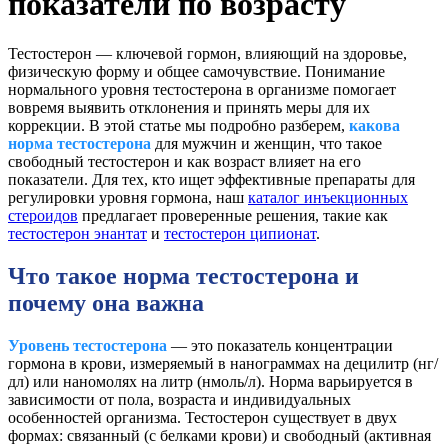
показатели по возрасту
Тестостерон — ключевой гормон, влияющий на здоровье,
физическую форму и общее самочувствие. Понимание
нормального уровня тестостерона в организме помогает
вовремя выявить отклонения и принять меры для их
коррекции. В этой статье мы подробно разберем,
какова
норма тестостерона
для мужчин и женщин, что такое
свободный тестостерон и как возраст влияет на его
показатели. Для тех, кто ищет эффективные препараты для
регулировки уровня гормона, наш
каталог инъекционных
стероидов
предлагает проверенные решения, такие как
тестостерон энантат
и
тестостерон ципионат
.
Что такое норма тестостерона и
почему она важна
Уровень тестостерона
— это показатель концентрации
гормона в крови, измеряемый в нанограммах на децилитр (нг/
дл) или наномолях на литр (нмоль/л). Норма варьируется в
зависимости от пола, возраста и индивидуальных
особенностей организма. Тестостерон существует в двух
формах: связанный (с белками крови) и свободный (активная