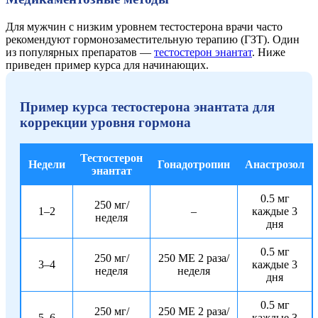
Для мужчин с низким уровнем тестостерона врачи часто
рекомендуют гормонозаместительную терапию (ГЗТ). Один
из популярных препаратов —
тестостерон энантат
. Ниже
приведен пример курса для начинающих.
Пример курса тестостерона энантата для
коррекции уровня гормона
Тестостерон
Недели
Гонадотропин
Анастрозол
энантат
0.5 мг
250 мг/
1–2
–
каждые 3
неделя
дня
0.5 мг
250 мг/
250 МЕ 2 раза/
3–4
каждые 3
неделя
неделя
дня
0.5 мг
250 мг/
250 МЕ 2 раза/
5–6
каждые 3