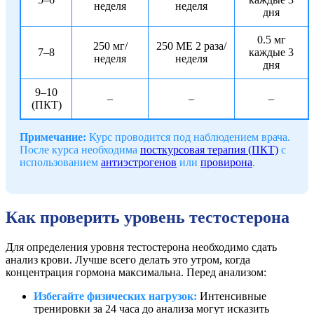
неделя
неделя
дня
0.5 мг
250 мг/
250 МЕ 2 раза/
7–8
каждые 3
неделя
неделя
дня
9–10
–
–
–
(ПКТ)
Примечание:
Курс проводится под наблюдением врача.
После курса необходима
посткурсовая терапия (ПКТ)
с
использованием
антиэстрогенов
или
провирона
.
Как проверить уровень тестостерона
Для определения уровня тестостерона необходимо сдать
анализ крови. Лучше всего делать это утром, когда
концентрация гормона максимальна. Перед анализом:
Избегайте физических нагрузок:
Интенсивные
тренировки за 24 часа до анализа могут исказить