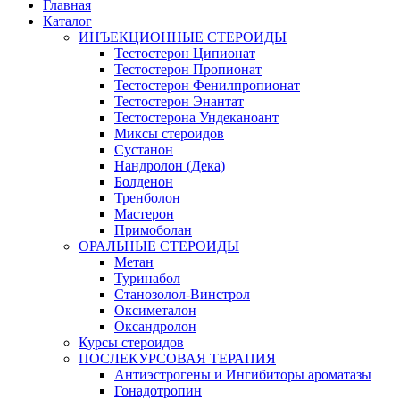
Главная
Каталог
ИНЪЕКЦИОННЫЕ СТЕРОИДЫ
Тестостерон Ципионат
Тестостерон Пропионат
Тестостерон Фенилпропионат
Тестостерон Энантат
Тестостерона Ундеканоант
Миксы стероидов
Сустанон
Нандролон (Дека)
Болденон
Тренболон
Мастерон
Примоболан
ОРАЛЬНЫЕ СТЕРОИДЫ
Метан
Туринабол
Станозолол-Винстрол
Оксиметалон
Оксандролон
Курсы стероидов
ПОСЛЕКУРСОВАЯ ТЕРАПИЯ
Антиэстрогены и Ингибиторы ароматазы
Гонадотропин