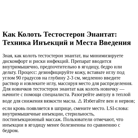
Как Колоть Тестостерон Энантат:
Техника Инъекций и Места Введения
Зная,
как колоть тестостерон энантат
, вы минимизируете
дискомфорт и риски инфекций. Препарат вводится
внутримышечно, предпочтительно в ягодицу, бедро или
дельту. Процесс: дезинфицируйте кожу, вставьте иглу под
углом 90 градусов на глубину 2-3 см, медленно введите
раствор и извлеките иглу, массируя место для распределения.
Для новичков
тестостерон энантат как колоть новичку
—
начните с помощи специалиста. Разогрейте ампулу в теплой
воде для снижения вязкости масла. ⚠️ Избегайте вен и нервов;
если кровь появляется в шприце, смените место. LSI-слова:
внутримышечные инъекции, стерильность,
постинъекционный массаж. Пользователи отмечают, что
инъекции в ягодицу менее болезненны по сравнению с
бедром.