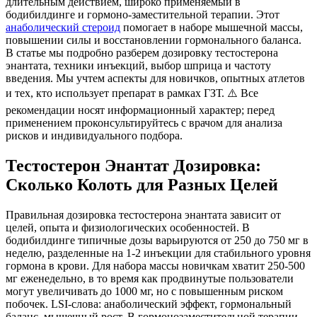
длительным действием, широко применяемый в
бодибилдинге и гормоно-заместительной терапии. Этот
анаболический стероид
помогает в наборе мышечной массы,
повышении силы и восстановлении гормонального баланса.
В статье мы подробно разберем
дозировку тестостерона
энантата
, техники инъекций, выбор шприца и частоту
введения. Мы учтем аспекты для новичков, опытных атлетов
и тех, кто использует препарат в рамках ГЗТ. ⚠️ Все
рекомендации носят информационный характер; перед
применением проконсультируйтесь с врачом для анализа
рисков и индивидуального подбора.
Тестостерон Энантат Дозировка:
Сколько Колоть для Разных Целей
Правильная
дозировка тестостерона энантата
зависит от
целей, опыта и физиологических особенностей. В
бодибилдинге типичные дозы варьируются от 250 до 750 мг в
неделю, разделенные на 1-2 инъекции для стабильного уровня
гормона в крови. Для набора массы новичкам хватит 250-500
мг еженедельно, в то время как продвинутые пользователи
могут увеличивать до 1000 мг, но с повышенным риском
побочек. LSI-слова: анаболический эффект, гормональный
баланс, мышечный рост. В гормонозаместительной терапии