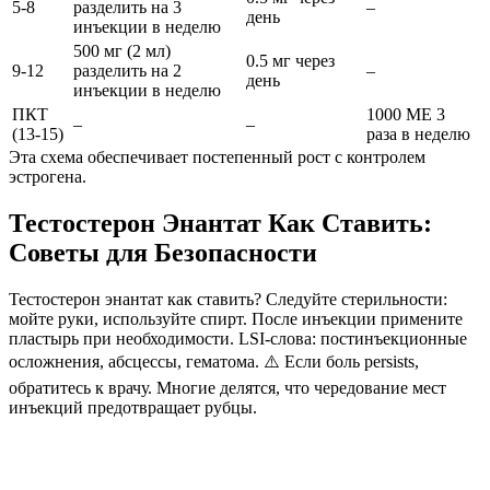
5-8
разделить на 3
–
день
инъекции в неделю
500 мг (2 мл)
0.5 мг через
9-12
разделить на 2
–
день
инъекции в неделю
ПКТ
1000 МЕ 3
–
–
(13-15)
раза в неделю
Эта схема обеспечивает постепенный рост с контролем
эстрогена.
Тестостерон Энантат Как Ставить:
Советы для Безопасности
Тестостерон энантат как ставить
? Следуйте стерильности:
мойте руки, используйте спирт. После инъекции примените
пластырь при необходимости. LSI-слова: постинъекционные
осложнения, абсцессы, гематома. ⚠️ Если боль persists,
обратитесь к врачу. Многие делятся, что чередование мест
инъекций предотвращает рубцы.