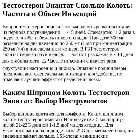
Тестостерон Энантат Сколько Колоть:
Частота и Объем Инъекций
Вопрос
тестостерон энантат сколько колоть
решается исходя
из периода полувыведения — 4-5 дней. Стандартно: 1-2 раза в
неделю, чтобы избежать пиков и спадов. При дозе 500 мг
разделите на два введения по 250 мг (1 мл при концентрации
250 мг/мл) в понедельник и четверг. В ГЗТ
тестостерон
энантат сколько раз в неделю
— часто 1 раз каждые 7-10 дней
для стабильности. ⚠️ Частые инъекции снижают риск
флуктуаций настроения и либидо. Опытные бодибилдеры
предпочитают еженедельные инъекции для удобства, но
отмечают лучший эффект от разделения дозы.
Каким Шприцом Колоть Тестостерон
Энантат: Выбор Инструментов
Выбор шприца критичен для комфорта.
Каким шприцом
колоть тестостерон энантат
? Используйте 2-5 мл шприц с
иглой 21-23G длиной 1-1.5 дюйма для ягодицы. Для
масляного раствора подойдет игла 25G для меньшей боли, но
введение займет дольше. LSI-слова: медицинские