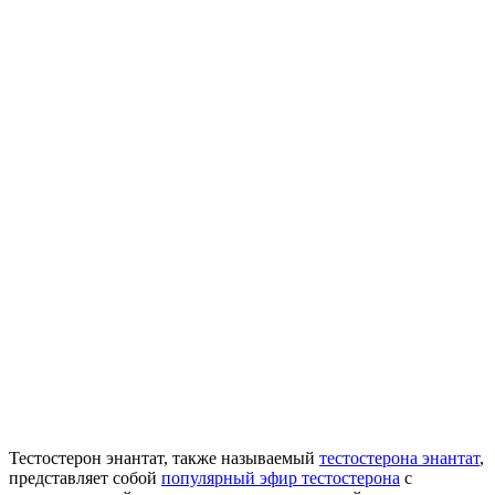
Тестостерон энантат, также называемый
тестостерона энантат
,
представляет собой
популярный эфир тестостерона
с