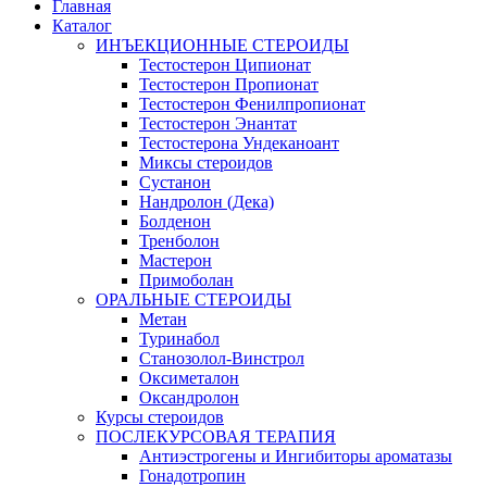
Главная
Каталог
ИНЪЕКЦИОННЫЕ СТЕРОИДЫ
Тестостерон Ципионат
Тестостерон Пропионат
Тестостерон Фенилпропионат
Тестостерон Энантат
Тестостерона Ундеканоант
Миксы стероидов
Сустанон
Нандролон (Дека)
Болденон
Тренболон
Мастерон
Примоболан
ОРАЛЬНЫЕ СТЕРОИДЫ
Метан
Туринабол
Станозолол-Винстрол
Оксиметалон
Оксандролон
Курсы стероидов
ПОСЛЕКУРСОВАЯ ТЕРАПИЯ
Антиэстрогены и Ингибиторы ароматазы
Гонадотропин