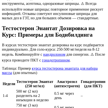
инструменты, асептика, одноразовые шприцы. ⚠️ Всегда
используйте новые шприцы; повторное применение рискует
инфекцией. Отзывы советуют инсулиновые шприцы для
малых доз в ГЗТ, но для больших объемов — стандартные.
Тестостерон Энантат Дозировка на
Курс: Примеры для Бодибилдинга
В курсах
тестостерон энантат дозировка на курс
подбирается
индивидуально. Для соло-курса: 250-500 мг/неделя на 8-12
недель. Комбинируйте с
нандролоном
для синергии. ⚠️ После
курса проводите ПКТ с
гонадотропином
.
Таблица: Пример
курса тестостерона энантата для набора
массы
(для опытных)
Тестостерон Энантат
Анастрозол
Гонадотропин
Недели
(250 мг/мл)
(антиэстроген)
(для ПКТ)
500 мг (2 мл)
0.5 мг через
1-4
разделить на 2
–
день
инъекции в неделю
750 мг (3 мл)
0.5 мг через