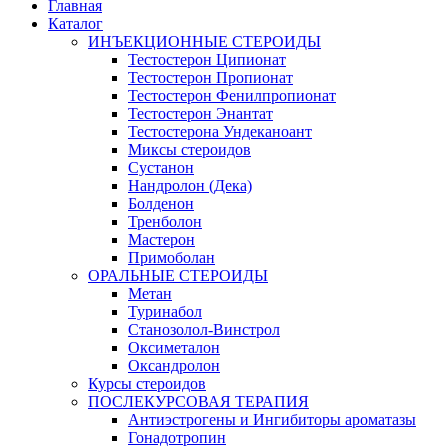
Главная
Каталог
ИНЪЕКЦИОННЫЕ СТЕРОИДЫ
Тестостерон Ципионат
Тестостерон Пропионат
Тестостерон Фенилпропионат
Тестостерон Энантат
Тестостерона Ундеканоант
Миксы стероидов
Сустанон
Нандролон (Дека)
Болденон
Тренболон
Мастерон
Примоболан
ОРАЛЬНЫЕ СТЕРОИДЫ
Метан
Туринабол
Станозолол-Винстрол
Оксиметалон
Оксандролон
Курсы стероидов
ПОСЛЕКУРСОВАЯ ТЕРАПИЯ
Антиэстрогены и Ингибиторы ароматазы
Гонадотропин