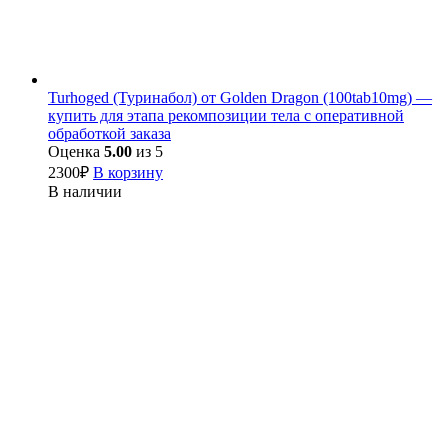
Turhoged (Туринабол) от Golden Dragon (100tab10mg) —
купить для этапа рекомпозиции тела с оперативной
обработкой заказа
Оценка
5.00
из 5
2300
₽
В корзину
В наличии