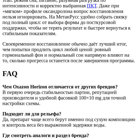
этап: режим сна, питание, разумная разгрузка по
интенсивности и корректно выбранная
ПКТ
. Даже при
«мягком» профиле оксандролона вопрос восстановления
нельзя игнорировать. На МетанРусс удобно собрать связку
под полный цикл: от выбора формы до посткурсовой
поддержки, чтобы не терять результат и быстрее вернуться к
стабильным показателям.
Своевременное восстановление обычно даёт лучший итог,
чем попытки продлить цикл любой ценой: ровный
гормональный фон и нормальный сон напрямую влияют на
то, сколько прогресса останется после завершения программы.
FAQ
Чем Oxazon Horizon отличается от других брендов?
В первую очередь стабильностью партии, репутацией
производителя и удобной фасовкой 100×10 mg для точной
настройки схемы.
Подходит ли для рельефа?
Да, препарат чаще всего берут именно под сухую композицию
и контроль веса без выраженной задержки воды.
Где смотреть аналоги и раздел бренда?