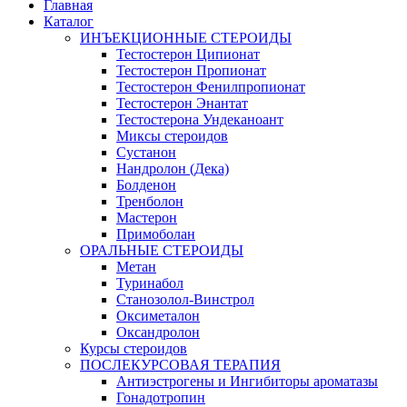
Главная
Каталог
ИНЪЕКЦИОННЫЕ СТЕРОИДЫ
Тестостерон Ципионат
Тестостерон Пропионат
Тестостерон Фенилпропионат
Тестостерон Энантат
Тестостерона Ундеканоант
Миксы стероидов
Сустанон
Нандролон (Дека)
Болденон
Тренболон
Мастерон
Примоболан
ОРАЛЬНЫЕ СТЕРОИДЫ
Метан
Туринабол
Станозолол-Винстрол
Оксиметалон
Оксандролон
Курсы стероидов
ПОСЛЕКУРСОВАЯ ТЕРАПИЯ
Антиэстрогены и Ингибиторы ароматазы
Гонадотропин