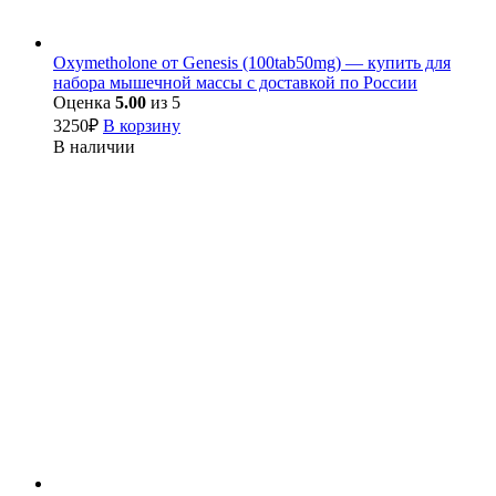
Oxymetholone от Genesis (100tab50mg) — купить для
набора мышечной массы с доставкой по России
Оценка
5.00
из 5
3250
₽
В корзину
В наличии