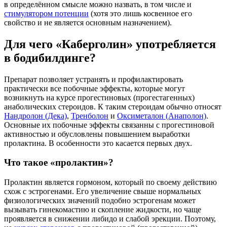
в определённом смысле можно назвать, в том числе и
стимулятором потенции
(хотя это лишь косвенное его
свойство и не является основным назначением).
Для чего «Каберголин» употребляется
в бодибилдинге?
Препарат позволяет устранять и профилактировать
практически все побочные эффекты, которые могут
возникнуть на курсе прогестиновых (прогестагенных)
анаболических стероидов. К таким стероидам обычно относят
Нандролон (Дека)
,
Тренболон
и
Оксиметалон (Анаполон)
.
Основные их побочные эффекты связанны с прогестиновой
активностью и обусловлены повышением выработки
пролактина. В особенности это касается первых двух.
Что такое «пролактин»?
Пролактин является гормоном, который по своему действию
схож с эстрогенами. Его увеличение свыше нормальных
физиологических значений подобно эстрогенам может
вызывать гинекомастию и скопление жидкости, но чаще
проявляется в снижении либидо и слабой эрекции. Поэтому,