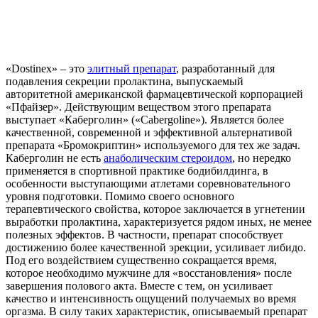
«Dostinex» – это
элитный препарат
, разработанный для
подавления секреции пролактина, выпускаемый
авторитетной американской фармацевтической корпорацией
«Пфайзер». Действующим веществом этого препарата
выступает «Каберголин» («Cabergoline»). Является более
качественной, современной и эффективной альтернативой
препарата «Бромокриптин» используемого для тех же задач.
Каберголин не есть
анаболическим стероидом
, но нередко
применяется в спортивной практике бодибилдинга, в
особенности выступающими атлетами соревновательного
уровня подготовки. Помимо своего основного
терапевтического свойства, которое заключается в угнетении
выработки пролактина, характеризуется рядом иных, не менее
полезных эффектов. В частности, препарат способствует
достижению более качественной эрекции, усиливает либидо.
Под его воздействием существенно сокращается время,
которое необходимо мужчине для «восстановления» после
завершения полового акта. Вместе с тем, он усиливает
качество и интенсивность ощущений получаемых во время
оргазма. В силу таких характеристик, описываемый препарат