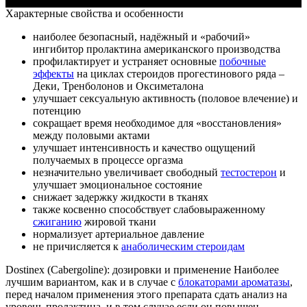
Характерные свойства и особенности
наиболее безопасный, надёжный и «рабочий»
ингибитор пролактина американского производства
профилактирует и устраняет основные
побочные
эффекты
на циклах стероидов прогестинового ряда –
Деки, Тренболонов и Оксиметалона
улучшает сексуальную активность (половое влечение) и
потенцию
сокращает время необходимое для «восстановления»
между половыми актами
улучшает интенсивность и качество ощущений
получаемых в процессе оргазма
незначительно увеличивает свободный
тестостерон
и
улучшает эмоциональное состояние
снижает задержку жидкости в тканях
также косвенно способствует слабовыраженному
сжиганию
жировой ткани
нормализует артериальное давление
не причисляется к
анаболическим стероидам
Dostinex (Cabergoline): дозировки и применение Наиболее
лучшим вариантом, как и в случае с
блокаторами ароматазы
,
перед началом применения этого препарата сдать анализ на
уровень пролактина, и в том случае если он повышен –