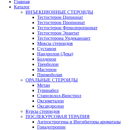
Главная
Каталог
ИНЪЕКЦИОННЫЕ СТЕРОИДЫ
Тестостерон Ципионат
Тестостерон Пропионат
Тестостерон Фенилпропионат
Тестостерон Энантат
Тестостерона Ундеканоант
Миксы стероидов
Сустанон
Нандролон (Дека)
Болденон
Тренболон
Мастерон
Примоболан
ОРАЛЬНЫЕ СТЕРОИДЫ
Метан
Туринабол
Станозолол-Винстрол
Оксиметалон
Оксандролон
Курсы стероидов
ПОСЛЕКУРСОВАЯ ТЕРАПИЯ
Антиэстрогены и Ингибиторы ароматазы
Гонадотропин