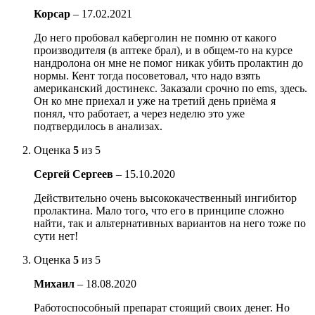
Корсар
–
17.02.2021
До него пробовал каберголин не помню от какого
производителя (в аптеке брал), и в общем-то на курсе
нандролона он мне не помог никак убить пролактин до
нормы. Кент тогда посоветовал, что надо взять
американский достинекс. Заказали срочно по ems, здесь.
Он ко мне приехал и уже на третий день приёма я
понял, что работает, а через неделю это уже
подтвердилось в анализах.
Оценка
5
из 5
Сергей Сергеев
–
15.10.2020
Действительно очень высококачественный ингибитор
пролактина. Мало того, что его в принципе сложно
найти, так и альтернативных вариантов на него тоже по
сути нет!
Оценка
5
из 5
Михаил
–
18.08.2020
Работоспособный препарат стоящий своих денег. Но