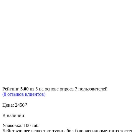
Рейтинг
5.00
из 5 на основе опроса
7
пользователей
(
8
отзывов клиентов)
Цена:
2450
₽
В наличии
Упаковка: 100 таб.
Действующее вещество: туринабол (хлордегидрометилтестостер