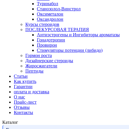
Туринабол
Станозолол-Винстрол
Оксиметалон
Оксандролон
Курсы стероидов
ПОСЛЕКУРСОВАЯ ТЕРАПИЯ
Антиэстрогены и Ингибиторы ароматазы
Гонадотропин
Провирон
Стимуляторы потенции (либидо)
Гормон роста
Дизайнерские стероиды
Жиросжигатели
Пептиды
Статьи
Как купить
Гарантии
оплата и доставка
О нас
Прайс-лист
Отзывы
Контакты
Каталог