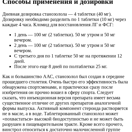
Способы применения и дозировки
Дневная дозировка станозолола — 4 таблетки (40 мг).
Дозировку необходимо разделить по 1 таблетки (10 мг) через
каждые 4 часа. Кломид для восстановления ЛГ и ФСГ:
1 день — 100 мг (2 таблетки). 50 мг утром и 50 мг
вечером.
2 день — 100 мг (2 таблетки). 50 мг утром и 50 мг
вечером.
С третьего дня по 1 таблетке 50 мг на протяжении 12
дней.
После этого еще 8 дней по полтаблетки 25 мг.
Как и большинство ААС, станозолол был создан в середине
прошедшего столетия. Очень быстро его эффективность была
обнаружена спортсменами, и практически сразу после
изобретения он прочно вошел в сферу спорта. Следует
сказать, что инъекционная версия препарата имеет весьма
существенное отличие от других препаратов аналогичной
формы выпуска. Активный компонент стероида растворяется
не в масле, а в воде. Таблетированный станозолол может
«похвастаться» высокой биодоступностью и не может быть
разрушен в пищеварительном тракте. Кроме всего прочего,
винстрол относиться к достаточно малочисленной группе