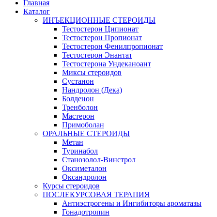
Главная
Каталог
ИНЪЕКЦИОННЫЕ СТЕРОИДЫ
Тестостерон Ципионат
Тестостерон Пропионат
Тестостерон Фенилпропионат
Тестостерон Энантат
Тестостерона Ундеканоант
Миксы стероидов
Сустанон
Нандролон (Дека)
Болденон
Тренболон
Мастерон
Примоболан
ОРАЛЬНЫЕ СТЕРОИДЫ
Метан
Туринабол
Станозолол-Винстрол
Оксиметалон
Оксандролон
Курсы стероидов
ПОСЛЕКУРСОВАЯ ТЕРАПИЯ
Антиэстрогены и Ингибиторы ароматазы
Гонадотропин