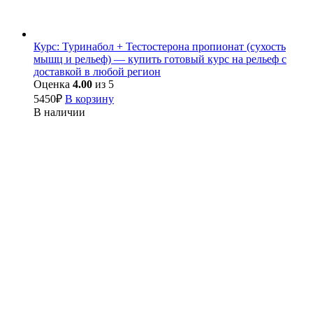
Курс: Туринабол + Тестостерона пропионат (сухость
мышц и рельеф) — купить готовый курс на рельеф с
доставкой в любой регион
Оценка
4.00
из 5
5450
₽
В корзину
В наличии