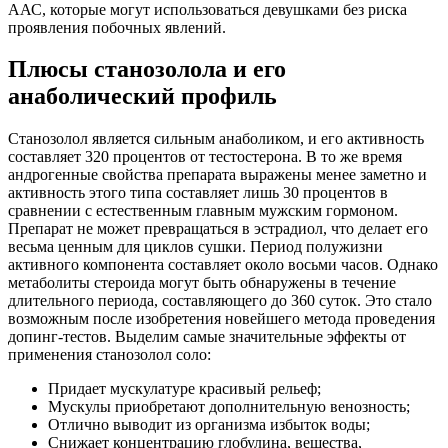
ААС, которые могут использоваться девушками без риска
проявления побочных явлений.
Плюсы станозолола и его
анаболический профиль
Станозолол является сильным анаболиком, и его активность
составляет 320 процентов от тестостерона. В то же время
андрогенные свойства препарата выражены менее заметно и
активность этого типа составляет лишь 30 процентов в
сравнении с естественным главным мужским гормоном.
Препарат не может превращаться в эстрадиол, что делает его
весьма ценным для циклов сушки. Период полужизни
активного компонента составляет около восьми часов. Однако
метаболиты стероида могут быть обнаружены в течение
длительного периода, составляющего до 360 суток. Это стало
возможным после изобретения новейшего метода проведения
допинг-тестов. Выделим самые значительные эффекты от
применения станозолол соло:
Придает мускулатуре красивый рельеф;
Мускулы приобретают дополнительную венозность;
Отлично выводит из организма избыток воды;
Снижает концентрацию глобулина, вещества,