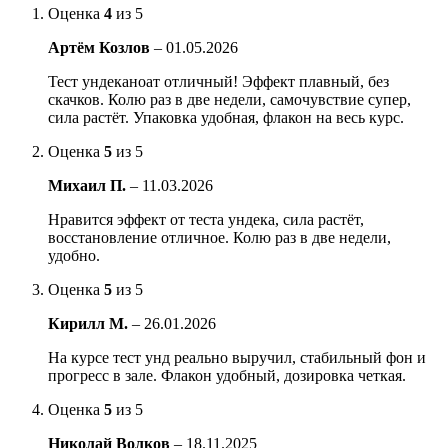
Оценка
4
из 5
Артём Козлов
–
01.05.2026
Тест ундеканоат отличный! Эффект плавный, без
скачков. Колю раз в две недели, самочувствие супер,
сила растёт. Упаковка удобная, флакон на весь курс.
Оценка
5
из 5
Михаил П.
–
11.03.2026
Нравится эффект от теста ундека, сила растёт,
восстановление отличное. Колю раз в две недели,
удобно.
Оценка
5
из 5
Кирилл М.
–
26.01.2026
На курсе тест унд реально выручил, стабильный фон и
прогресс в зале. Флакон удобный, дозировка четкая.
Оценка
5
из 5
Николай Волков
–
18.11.2025