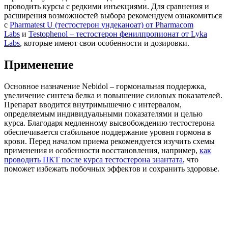
проводить курсы с редкими инъекциями. Для сравнения и
расширения возможностей выбора рекомендуем ознакомиться
с
Pharmatest U (тестостерон ундеканоат) от Pharmacom
Labs
и
Testophenol – тестостерон фенилпропионат от Lyka
Labs
, которые имеют свои особенности и дозировки.
Применение
Основное назначение Nebidol – гормональная поддержка,
увеличение синтеза белка и повышение силовых показателей.
Препарат вводится внутримышечно с интервалом,
определяемым индивидуальными показателями и целью
курса. Благодаря медленному высвобождению тестостерона
обеспечивается стабильное поддержание уровня гормона в
крови. Перед началом приема рекомендуется изучить схемы
применения и особенности восстановления, например,
как
проводить ПКТ после курса тестостерона энантата
, что
поможет избежать побочных эффектов и сохранить здоровье.