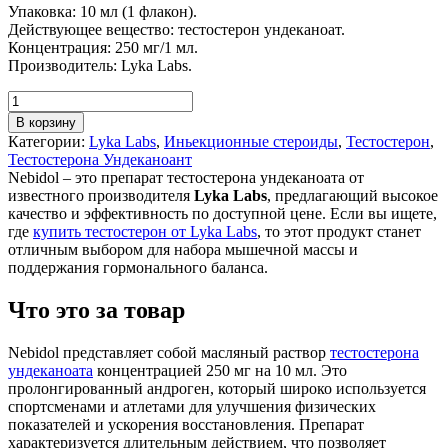
Упаковка: 10 мл (1 флакон).
Действующее вещество: тестостерон ундеканоат.
Концентрация: 250 мг/1 мл.
Производитель: Lyka Labs.
В корзину
Категории:
Lyka Labs
,
Иньекционные стероиды
,
Тестостерон
,
Тестостерона Ундеканоант
Nebidol – это препарат тестостерона ундеканоата от
известного производителя
Lyka Labs
, предлагающий высокое
качество и эффективность по доступной цене. Если вы ищете,
где
купить тестостерон от Lyka Labs
, то этот продукт станет
отличным выбором для набора мышечной массы и
поддержания гормонального баланса.
Что это за товар
Nebidol представляет собой масляный раствор
тестостерона
ундеканоата
концентрацией 250 мг на 10 мл. Это
пролонгированный андроген, который широко используется
спортсменами и атлетами для улучшения физических
показателей и ускорения восстановления. Препарат
характеризуется длительным действием, что позволяет