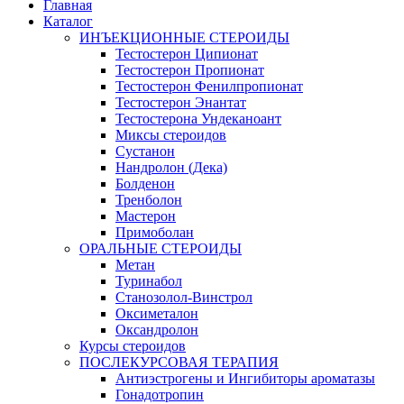
Главная
Каталог
ИНЪЕКЦИОННЫЕ СТЕРОИДЫ
Тестостерон Ципионат
Тестостерон Пропионат
Тестостерон Фенилпропионат
Тестостерон Энантат
Тестостерона Ундеканоант
Миксы стероидов
Сустанон
Нандролон (Дека)
Болденон
Тренболон
Мастерон
Примоболан
ОРАЛЬНЫЕ СТЕРОИДЫ
Метан
Туринабол
Станозолол-Винстрол
Оксиметалон
Оксандролон
Курсы стероидов
ПОСЛЕКУРСОВАЯ ТЕРАПИЯ
Антиэстрогены и Ингибиторы ароматазы
Гонадотропин