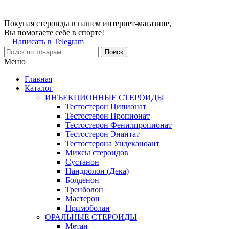
Покупая стероиды в нашем интернет-магазине,
Вы помогаете себе в спорте!
Написать в Telegram
Поиск
Меню
Главная
Каталог
ИНЪЕКЦИОННЫЕ СТЕРОИДЫ
Тестостерон Ципионат
Тестостерон Пропионат
Тестостерон Фенилпропионат
Тестостерон Энантат
Тестостерона Ундеканоант
Миксы стероидов
Сустанон
Нандролон (Дека)
Болденон
Тренболон
Мастерон
Примоболан
ОРАЛЬНЫЕ СТЕРОИДЫ
Метан