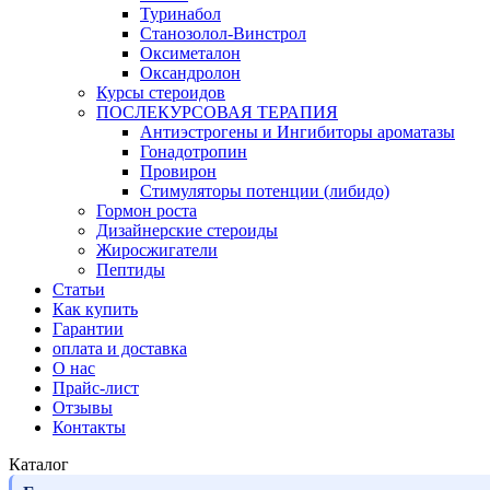
Туринабол
Станозолол-Винстрол
Оксиметалон
Оксандролон
Курсы стероидов
ПОСЛЕКУРСОВАЯ ТЕРАПИЯ
Антиэстрогены и Ингибиторы ароматазы
Гонадотропин
Провирон
Стимуляторы потенции (либидо)
Гормон роста
Дизайнерские стероиды
Жиросжигатели
Пептиды
Статьи
Как купить
Гарантии
оплата и доставка
О нас
Прайс-лист
Отзывы
Контакты
Каталог