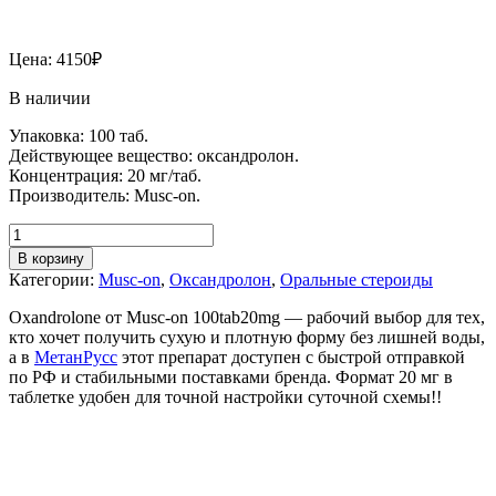
Цена:
4150
₽
В наличии
Упаковка: 100 таб.
Действующее вещество: оксандролон.
Концентрация: 20 мг/таб.
Производитель: Musc-on.
В корзину
Категории:
Musc-on
,
Оксандролон
,
Оральные стероиды
Oxandrolone от Musc-on 100tab20mg — рабочий выбор для тех,
кто хочет получить сухую и плотную форму без лишней воды,
а в
МетанРусс
этот препарат доступен с быстрой отправкой
по РФ и стабильными поставками бренда. Формат 20 мг в
таблетке удобен для точной настройки суточной схемы!!