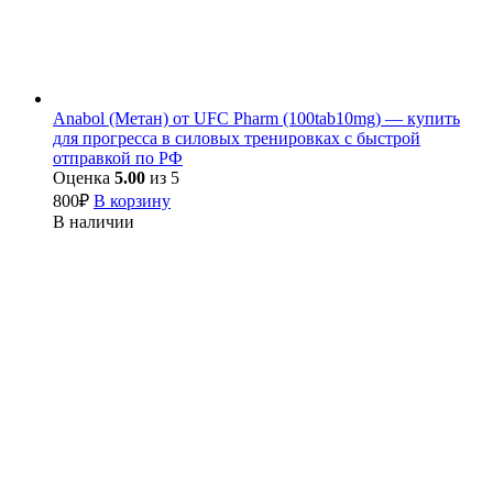
Anabol (Метан) от UFC Pharm (100tab10mg) — купить
для прогресса в силовых тренировках с быстрой
отправкой по РФ
Оценка
5.00
из 5
800
₽
В корзину
В наличии