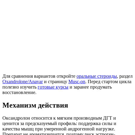
Для сравнения вариантов откройте
оральные стероиды
, раздел
Oxandrolone/Anavar
и страницу
Musc-on
. Перед стартом цикла
полезно изучить
готовые курсы
и заранее продумать
восстановление.
Механизм действия
Оксандролон относится к мягким производным ДГТ и
ценится за предсказуемый профиль: поддержка силы и
качества мышц при умеренной андрогенной нагрузке.
Препарат не ароматизируется, поэтому риск эстроген-