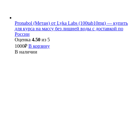
Pronabol (Метан) от Lyka Labs (100tab10mg) — купить
для курса на массу без лишней воды с доставкой по
России
Оценка
4.50
из 5
1000
₽
В корзину
В наличии