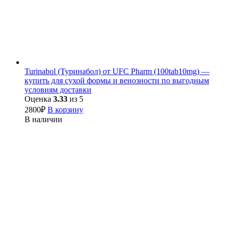
Turinabol (Туринабол) от UFC Pharm (100tab10mg) —
купить для сухой формы и венозности по выгодным
условиям доставки
Оценка
3.33
из 5
2800
₽
В корзину
В наличии