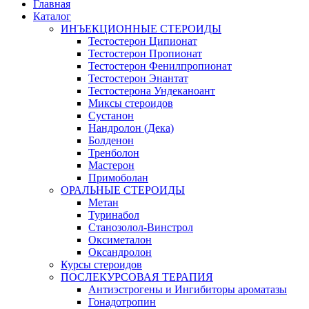
Главная
Каталог
ИНЪЕКЦИОННЫЕ СТЕРОИДЫ
Тестостерон Ципионат
Тестостерон Пропионат
Тестостерон Фенилпропионат
Тестостерон Энантат
Тестостерона Ундеканоант
Миксы стероидов
Сустанон
Нандролон (Дека)
Болденон
Тренболон
Мастерон
Примоболан
ОРАЛЬНЫЕ СТЕРОИДЫ
Метан
Туринабол
Станозолол-Винстрол
Оксиметалон
Оксандролон
Курсы стероидов
ПОСЛЕКУРСОВАЯ ТЕРАПИЯ
Антиэстрогены и Ингибиторы ароматазы
Гонадотропин