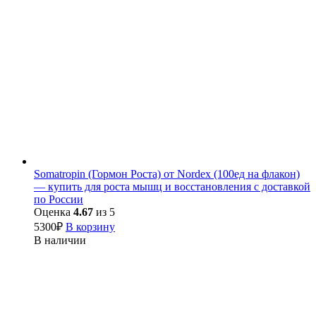
Somatropin (Гормон Роста) от Nordex (100ед на флакон)
— купить для роста мышц и восстановления с доставкой
по России
Оценка
4.67
из 5
5300
₽
В корзину
В наличии