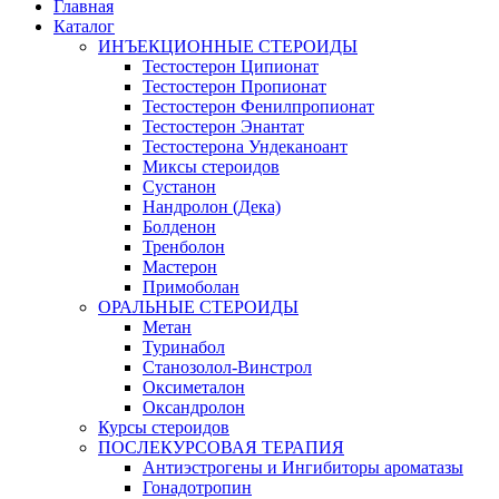
Главная
Каталог
ИНЪЕКЦИОННЫЕ СТЕРОИДЫ
Тестостерон Ципионат
Тестостерон Пропионат
Тестостерон Фенилпропионат
Тестостерон Энантат
Тестостерона Ундеканоант
Миксы стероидов
Сустанон
Нандролон (Дека)
Болденон
Тренболон
Мастерон
Примоболан
ОРАЛЬНЫЕ СТЕРОИДЫ
Метан
Туринабол
Станозолол-Винстрол
Оксиметалон
Оксандролон
Курсы стероидов
ПОСЛЕКУРСОВАЯ ТЕРАПИЯ
Антиэстрогены и Ингибиторы ароматазы
Гонадотропин