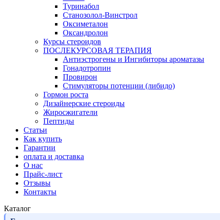
Туринабол
Станозолол-Винстрол
Оксиметалон
Оксандролон
Курсы стероидов
ПОСЛЕКУРСОВАЯ ТЕРАПИЯ
Антиэстрогены и Ингибиторы ароматазы
Гонадотропин
Провирон
Стимуляторы потенции (либидо)
Гормон роста
Дизайнерские стероиды
Жиросжигатели
Пептиды
Статьи
Как купить
Гарантии
оплата и доставка
О нас
Прайс-лист
Отзывы
Контакты
Каталог