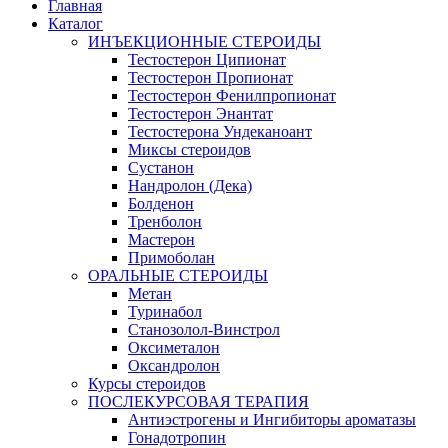
Главная
Каталог
ИНЪЕКЦИОННЫЕ СТЕРОИДЫ
Тестостерон Ципионат
Тестостерон Пропионат
Тестостерон Фенилпропионат
Тестостерон Энантат
Тестостерона Ундеканоант
Миксы стероидов
Сустанон
Нандролон (Дека)
Болденон
Тренболон
Мастерон
Примоболан
ОРАЛЬНЫЕ СТЕРОИДЫ
Метан
Туринабол
Станозолол-Винстрол
Оксиметалон
Оксандролон
Курсы стероидов
ПОСЛЕКУРСОВАЯ ТЕРАПИЯ
Антиэстрогены и Ингибиторы ароматазы
Гонадотропин