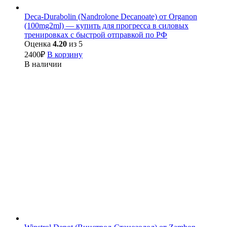
Deca-Durabolin (Nandrolone Decanoate) от Organon
(100mg2ml) — купить для прогресса в силовых
тренировках с быстрой отправкой по РФ
Оценка
4.20
из 5
2400
₽
В корзину
В наличии