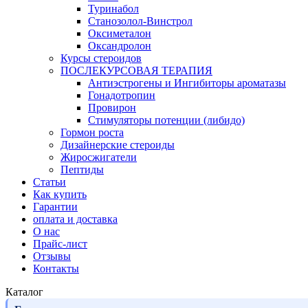
Туринабол
Станозолол-Винстрол
Оксиметалон
Оксандролон
Курсы стероидов
ПОСЛЕКУРСОВАЯ ТЕРАПИЯ
Антиэстрогены и Ингибиторы ароматазы
Гонадотропин
Провирон
Стимуляторы потенции (либидо)
Гормон роста
Дизайнерские стероиды
Жиросжигатели
Пептиды
Статьи
Как купить
Гарантии
оплата и доставка
О нас
Прайс-лист
Отзывы
Контакты
Каталог