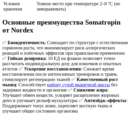
Условия
Темное место при температуре 2–8 °C (не
хранения
замораживать)
Основные преимущества Somatropin
от Nordex
✅
Биоидентичность
: Совпадает по структуре с естественным
гормоном роста, что минимизирует риск аллергических
реакций и побочных эффектов при правильном применении
✅
Гибкая дозировка
: 10 ЕД на флакон позволяет точно
рассчитать индивидуальную дозу для новичков и опытных
атлетов ✅
Ускорение восстановления
: Снижает время
восстановления после интенсивных тренировок и травм,
стимулирует регенерацию тканей ✅
Качественный рост
мышц
: Способствует
набору сухой мышечной массы
без
задержки жидкости в организме ✅
Снижение жира
:
Улучшает обмен веществ, ускоряет расщепление жировых
депо и улучшает рельеф мускулатуры ✅
Антиэйдж-эффекты
:
Поддерживает тонус кожи, укрепляет костную ткань и
улучшает общее состояние организма