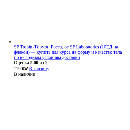
SP Tropin (Гормон Роста) от SP Laboratories (10ЕД на
флакон) — купить для курса на форму и качество тела
по выгодным условиям доставки
Оценка
5.00
из 5
11900
₽
В корзину
В наличии