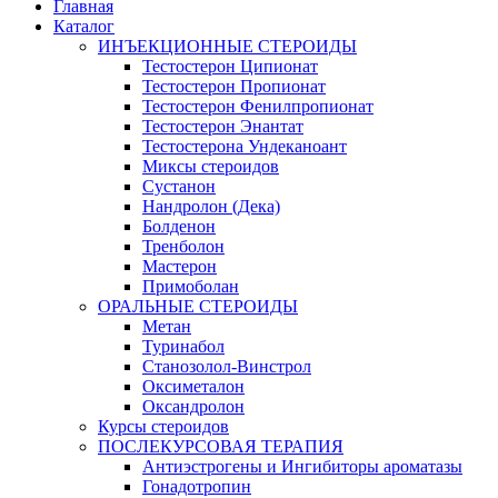
Главная
Каталог
ИНЪЕКЦИОННЫЕ СТЕРОИДЫ
Тестостерон Ципионат
Тестостерон Пропионат
Тестостерон Фенилпропионат
Тестостерон Энантат
Тестостерона Ундеканоант
Миксы стероидов
Сустанон
Нандролон (Дека)
Болденон
Тренболон
Мастерон
Примоболан
ОРАЛЬНЫЕ СТЕРОИДЫ
Метан
Туринабол
Станозолол-Винстрол
Оксиметалон
Оксандролон
Курсы стероидов
ПОСЛЕКУРСОВАЯ ТЕРАПИЯ
Антиэстрогены и Ингибиторы ароматазы
Гонадотропин