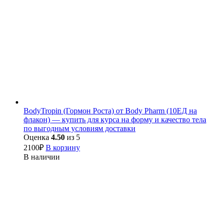
BodyTropin (Гормон Роста) от Body Pharm (10ЕД на
флакон) — купить для курса на форму и качество тела
по выгодным условиям доставки
Оценка
4.50
из 5
2100
₽
В корзину
В наличии