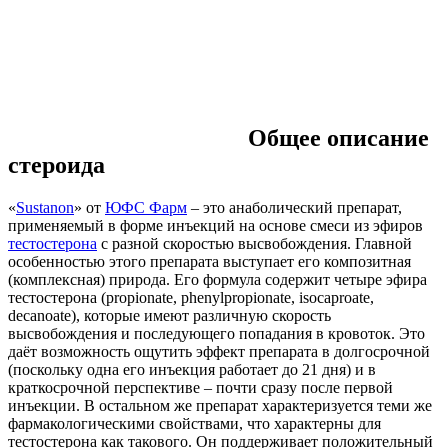
Общее описание
стероида
«
Sustanon
» от
ЮФС Фарм
– это анаболический препарат,
применяемый в форме инъекций на основе смеси из эфиров
тестостерона
с разной скоростью высвобождения. Главной
особенностью этого препарата выступает его композитная
(комплексная) природа. Его формула содержит четыре эфира
тестостерона (propionate, phenylpropionate, isocaproate,
decanoate), которые имеют различную скорость
высвобождения и последующего попадания в кровоток. Это
даёт возможность ощутить эффект препарата в долгосрочной
(поскольку одна его инъекция работает до 21 дня) и в
краткосрочной перспективе – почти сразу после первой
инъекции. В остальном же препарат характеризуется теми же
фармакологическими свойствами, что характерны для
тестостерона как такового. Он поддерживает положительный