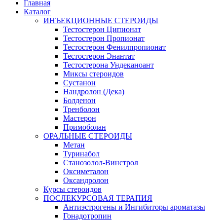
Главная
Каталог
ИНЪЕКЦИОННЫЕ СТЕРОИДЫ
Тестостерон Ципионат
Тестостерон Пропионат
Тестостерон Фенилпропионат
Тестостерон Энантат
Тестостерона Ундеканоант
Миксы стероидов
Сустанон
Нандролон (Дека)
Болденон
Тренболон
Мастерон
Примоболан
ОРАЛЬНЫЕ СТЕРОИДЫ
Метан
Туринабол
Станозолол-Винстрол
Оксиметалон
Оксандролон
Курсы стероидов
ПОСЛЕКУРСОВАЯ ТЕРАПИЯ
Антиэстрогены и Ингибиторы ароматазы
Гонадотропин