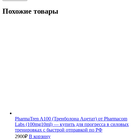
Похожие товары
PharmaTren A100 (Тренболона Ацетат) от Pharmacom
Labs (100mg10ml) — купить для прогресса в силовых
тренировках с быстрой отправкой по РФ
2900
₽
В корзину