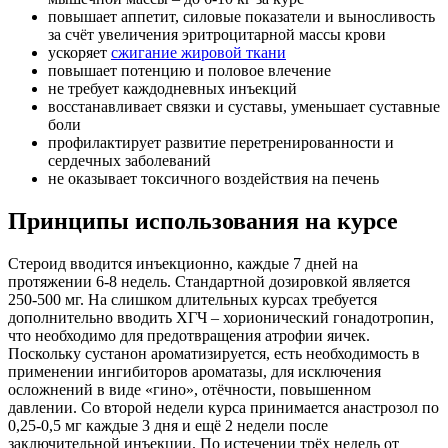
повышает аппетит, силовые показатели и выносливость
за счёт увеличения эритроцитарной массы крови
ускоряет
сжигание жировой ткани
повышает потенцию и половое влечение
не требует каждодневных инъекций
восстанавливает связки и суставы, уменьшает суставные
боли
профилактирует развитие перетренированности и
сердечных заболеваний
не оказывает токсичного воздействия на печень
Принципы использования на курсе
Стероид вводится инъекционно, каждые 7 дней на
протяжении 6-8 недель. Стандартной дозировкой является
250-500 мг. На слишком длительных курсах требуется
дополнительно вводить ХГЧ – хорионический гонадотропин,
что необходимо для предотвращения атрофии яичек.
Поскольку сустанон ароматизируется, есть необходимость в
применении ингибиторов ароматазы, для исключения
осложнений в виде «гино», отёчности, повышенном
давлении. Со второй недели курса принимается анастрозол по
0,25-0,5 мг каждые 3 дня и ещё 2 недели после
заключительной инъекции. По истечении трёх недель от