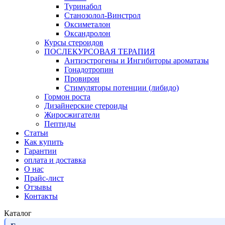
Туринабол
Станозолол-Винстрол
Оксиметалон
Оксандролон
Курсы стероидов
ПОСЛЕКУРСОВАЯ ТЕРАПИЯ
Антиэстрогены и Ингибиторы ароматазы
Гонадотропин
Провирон
Стимуляторы потенции (либидо)
Гормон роста
Дизайнерские стероиды
Жиросжигатели
Пептиды
Статьи
Как купить
Гарантии
оплата и доставка
О нас
Прайс-лист
Отзывы
Контакты
Каталог