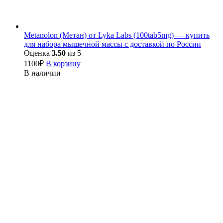
Metanolon (Метан) от Lyka Labs (100tab5mg) — купить
для набора мышечной массы с доставкой по России
Оценка
3.50
из 5
1100
₽
В корзину
В наличии