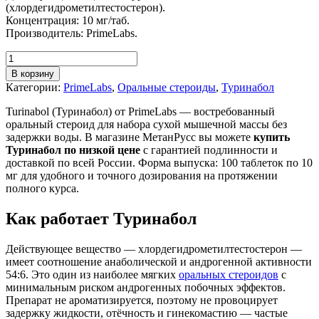
(хлордегидрометилтестостерон).
Концентрация: 10 мг/таб.
Производитель: PrimeLabs.
В корзину
Категории:
PrimeLabs
,
Оральные стероиды
,
Туринабол
Turinabol (Туринабол) от PrimeLabs — востребованный
оральный стероид для набора сухой мышечной массы без
задержки воды. В магазине МетанРусс вы можете
купить
Туринабол по низкой цене
с гарантией подлинности и
доставкой по всей России. Форма выпуска: 100 таблеток по 10
мг для удобного и точного дозирования на протяжении
полного курса.
Как работает Туринабол
Действующее вещество — хлордегидрометилтестостерон —
имеет соотношение анаболической и андрогенной активности
54:6. Это один из наиболее мягких
оральных стероидов
с
минимальным риском андрогенных побочных эффектов.
Препарат не ароматизируется, поэтому не провоцирует
задержку жидкости, отёчность и гинекомастию — частые