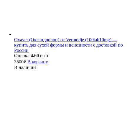
Oxaver (Оксандролон) от Vermodje (100tab10mg) —
купить для сухой формы и венозности с доставкой по
России
Оценка
4.60
из 5
3500
₽
В корзину
В наличии