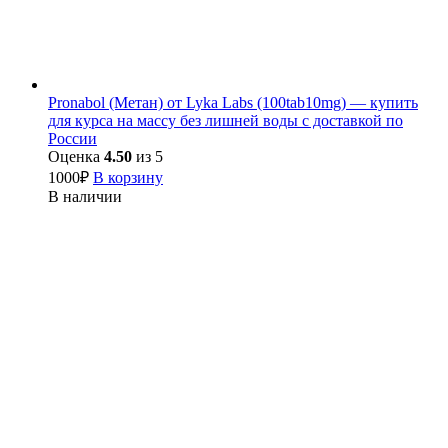
Pronabol (Метан) от Lyka Labs (100tab10mg) — купить
для курса на массу без лишней воды с доставкой по
России
Оценка
4.50
из 5
1000
₽
В корзину
В наличии