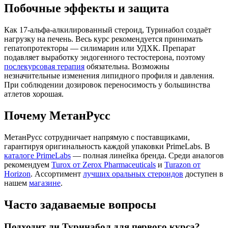
Побочные эффекты и защита
Как 17-альфа-алкилированный стероид, Туринабол создаёт
нагрузку на печень. Весь курс рекомендуется принимать
гепатопротекторы — силимарин или УДХК. Препарат
подавляет выработку эндогенного тестостерона, поэтому
послекурсовая терапия
обязательна. Возможны
незначительные изменения липидного профиля и давления.
При соблюдении дозировок переносимость у большинства
атлетов хорошая.
Почему МетанРусс
МетанРусс сотрудничает напрямую с поставщиками,
гарантируя оригинальность каждой упаковки PrimeLabs. В
каталоге PrimeLabs
— полная линейка бренда. Среди аналогов
рекомендуем
Turox от Zerox Pharmaceuticals
и
Turazon от
Horizon
. Ассортимент
лучших оральных стероидов
доступен в
нашем
магазине
.
Часто задаваемые вопросы
Подходит ли Туринабол для первого курса?