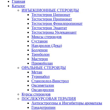
Главная
Каталог
ИНЪЕКЦИОННЫЕ СТЕРОИДЫ
Тестостерон Ципионат
Тестостерон Пропионат
Тестостерон Фенилпропионат
Тестостерон Энантат
Тестостерона Ундеканоант
Миксы стероидов
Сустанон
Нандролон (Дека)
Болденон
Тренболон
Мастерон
Примоболан
ОРАЛЬНЫЕ СТЕРОИДЫ
Метан
Туринабол
Станозолол-Винстрол
Оксиметалон
Оксандролон
Курсы стероидов
ПОСЛЕКУРСОВАЯ ТЕРАПИЯ
Антиэстрогены и Ингибиторы ароматазы
Гонадотропин