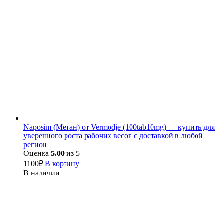
Naposim (Метан) от Vermodje (100tab10mg) — купить для
уверенного роста рабочих весов с доставкой в любой
регион
Оценка
5.00
из 5
1100
₽
В корзину
В наличии