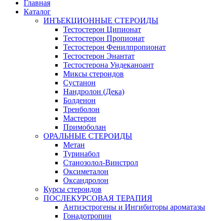
Главная
Каталог
ИНЪЕКЦИОННЫЕ СТЕРОИДЫ
Тестостерон Ципионат
Тестостерон Пропионат
Тестостерон Фенилпропионат
Тестостерон Энантат
Тестостерона Ундеканоант
Миксы стероидов
Сустанон
Нандролон (Дека)
Болденон
Тренболон
Мастерон
Примоболан
ОРАЛЬНЫЕ СТЕРОИДЫ
Метан
Туринабол
Станозолол-Винстрол
Оксиметалон
Оксандролон
Курсы стероидов
ПОСЛЕКУРСОВАЯ ТЕРАПИЯ
Антиэстрогены и Ингибиторы ароматазы
Гонадотропин