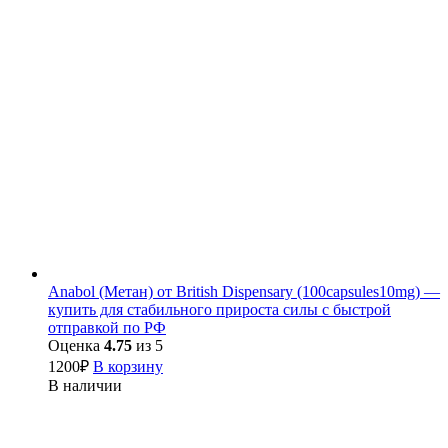
Anabol (Метан) от British Dispensary (100capsules10mg) —
купить для стабильного прироста силы с быстрой
отправкой по РФ
Оценка
4.75
из 5
1200
₽
В корзину
В наличии