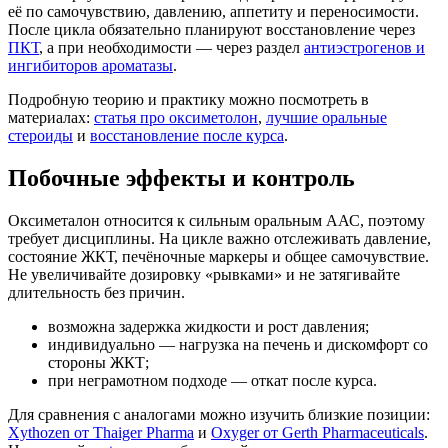
её по самочувствию, давлению, аппетиту и переносимости.
После цикла обязательно планируют восстановление через
ПКТ
, а при необходимости — через раздел
антиэстрогенов и
ингибиторов ароматазы
.
Подробную теорию и практику можно посмотреть в
материалах:
статья про оксиметолон
,
лучшие оральные
стероиды
и
восстановление после курса
.
Побочные эффекты и контроль
Оксиметалон относится к сильным оральным ААС, поэтому
требует дисциплины. На цикле важно отслеживать давление,
состояние ЖКТ, печёночные маркеры и общее самочувствие.
Не увеличивайте дозировку «рывками» и не затягивайте
длительность без причин.
возможна задержка жидкости и рост давления;
индивидуально — нагрузка на печень и дискомфорт со
стороны ЖКТ;
при неграмотном подходе — откат после курса.
Для сравнения с аналогами можно изучить близкие позиции:
Xythozen от Thaiger Pharma
и
Oxyger от Gerth Pharmaceuticals
.