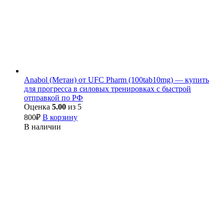
Anabol (Метан) от UFC Pharm (100tab10mg) — купить
для прогресса в силовых тренировках с быстрой
отправкой по РФ
Оценка
5.00
из 5
800
₽
В корзину
В наличии