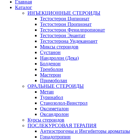
Главная
Каталог
ИНЪЕКЦИОННЫЕ СТЕРОИДЫ
Тестостерон Ципионат
Тестостерон Пропионат
Тестостерон Фенилпропионат
Тестостерон Энантат
Тестостерона Ундеканоант
Миксы стероидов
Сустанон
Нандролон (Дека)
Болденон
Тренболон
Мастерон
Примоболан
ОРАЛЬНЫЕ СТЕРОИДЫ
Метан
Туринабол
Станозолол-Винстрол
Оксиметалон
Оксандролон
Курсы стероидов
ПОСЛЕКУРСОВАЯ ТЕРАПИЯ
Антиэстрогены и Ингибиторы ароматазы
Гонадотропин