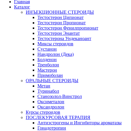
Главная
Каталог
ИНЪЕКЦИОННЫЕ СТЕРОИДЫ
Тестостерон Ципионат
Тестостерон Пропионат
Тестостерон Фенилпропионат
Тестостерон Энантат
Тестостерона Ундеканоант
Миксы стероидов
Сустанон
Нандролон (Дека)
Болденон
Тренболон
Мастерон
Примоболан
ОРАЛЬНЫЕ СТЕРОИДЫ
Метан
Туринабол
Станозолол-Винстрол
Оксиметалон
Оксандролон
Курсы стероидов
ПОСЛЕКУРСОВАЯ ТЕРАПИЯ
Антиэстрогены и Ингибиторы ароматазы
Гонадотропин