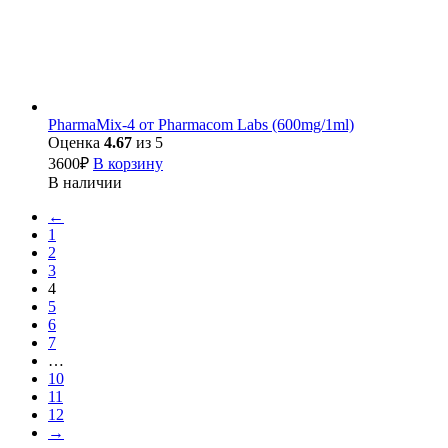
PharmaMix-4 от Pharmacom Labs (600mg/1ml)
Оценка
4.67
из 5
3600
₽
В корзину
В наличии
←
1
2
3
4
5
6
7
…
10
11
12
→