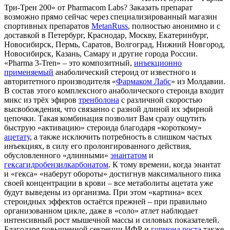
Три-Трен 200» от Pharmacom Labs? Заказать препарат
возможно прямо сейчас через специализированный магазин
спортивных препаратов
MetanRuss
, полностью анонимно и с
доставкой в Петербург, Краснодар, Москву, Екатеринбург,
Новосибирск, Пермь, Саратов, Волгоград, Нижний Новгород,
Новосибирск, Казань, Самару и другие города России.
«Pharma 3-Tren» – это композитный,
инъекционно
применяемый
анаболический стероид от известного и
авторитетного производителя «
Фармаком Лабс
» из Молдавии.
В состав этого комплексного анаболического стероида входит
микс из трёх эфиров
тренболона
с различной скоростью
высвобождения, что связанно с разной длиной их эфирной
цепочки. Такая комбинация позволит Вам сразу ощутить
быструю «активацию» стероида благодаря «короткому»
ацетату
, а также исключить потребность в слишком частых
инъекциях, в силу его пролонгированного действия,
обусловленного «длинными»
энантатом
и
гексагидробензилкарбонатом
. К тому времени, когда энантат
и «гекса» «наберут обороты» достигнув максимального пика
своей концентрации в крови – все метаболиты ацетата уже
будут выведены из организма. При этом «картина» всех
стероидных эффектов остаётся прежней – при правильно
организованном цикле, даже в «соло» атлет наблюдает
интенсивный рост мышечной массы и силовых показателей.
Благодаря повышенной секреции ИФР и
гормона роста
также