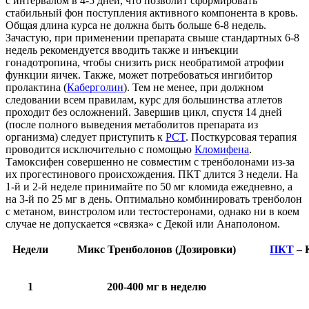
с интервалом в 4-5 дней, что позволит сформировать
стабильный фон поступления активного компонента в кровь.
Общая длина курса не должна быть больше 6-8 недель.
Зачастую, при применении препарата свыше стандартных 6-8
недель рекомендуется вводить также и инъекции
гонадотропина, чтобы снизить риск необратимой атрофии
функции яичек. Также, может потребоваться ингибитор
пролактина (
Каберголин
). Тем не менее, при должном
следовании всем правилам, курс для большинства атлетов
проходит без осложнений. Завершив цикл, спустя 14 дней
(после полного выведения метаболитов препарата из
организма) следует приступить к
PCT
. Посткурсовая терапия
проводится исключительно с помощью
Кломифена
.
Тамоксифен совершенно не совместим с тренболонами из-за
их прогестинового происхождения. ПКТ длится 3 недели. На
1-й и 2-й неделе принимайте по 50 мг кломида ежедневно, а
на 3-й по 25 мг в день. Оптимально комбинировать тренболон
с метаном, винстролом или тестостеронами, однако ни в коем
случае не допускается «связка» с Декой или Анаполоном.
Недели
Микс Тренболонов (Дозировки)
ПКТ
– 
1
200-400 мг в неделю