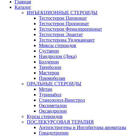
Главная
Каталог
ИНЪЕКЦИОННЫЕ СТЕРОИДЫ
Тестостерон Ципионат
Тестостерон Пропионат
Тестостерон Фенилпропионат
Тестостерон Энантат
Тестостерона Ундеканоант
Миксы стероидов
Сустанон
Нандролон (Дека)
Болденон
Тренболон
Мастерон
Примоболан
ОРАЛЬНЫЕ СТЕРОИДЫ
Метан
Туринабол
Станозолол-Винстрол
Оксиметалон
Оксандролон
Курсы стероидов
ПОСЛЕКУРСОВАЯ ТЕРАПИЯ
Антиэстрогены и Ингибиторы ароматазы
Гонадотропин