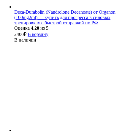
Deca-Durabolin (Nandrolone Decanoate) от Organon
(100mg2ml) — купить для прогресса в силовых
тренировках с быстрой отправкой по РФ
Оценка
4.20
из 5
2400
₽
В корзину
В наличии