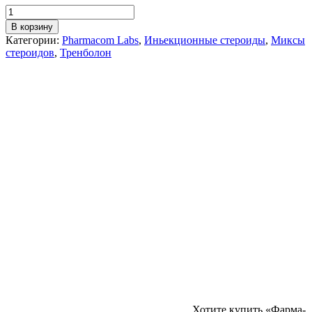
В корзину
Категории:
Pharmacom Labs
,
Иньекционные стероиды
,
Миксы
стероидов
,
Тренболон
Хотите купить «Фарма-