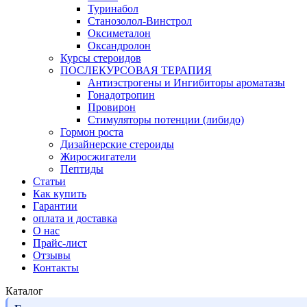
Туринабол
Станозолол-Винстрол
Оксиметалон
Оксандролон
Курсы стероидов
ПОСЛЕКУРСОВАЯ ТЕРАПИЯ
Антиэстрогены и Ингибиторы ароматазы
Гонадотропин
Провирон
Стимуляторы потенции (либидо)
Гормон роста
Дизайнерские стероиды
Жиросжигатели
Пептиды
Статьи
Как купить
Гарантии
оплата и доставка
О нас
Прайс-лист
Отзывы
Контакты
Каталог