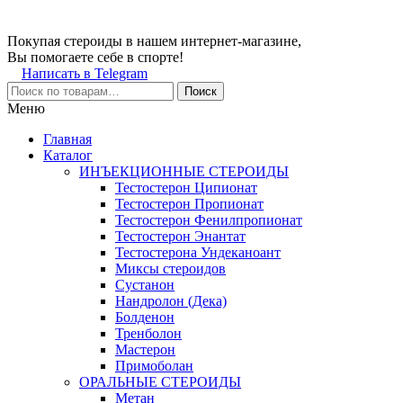
Покупая стероиды в нашем интернет-магазине,
Вы помогаете себе в спорте!
Написать в Telegram
Поиск
Меню
Главная
Каталог
ИНЪЕКЦИОННЫЕ СТЕРОИДЫ
Тестостерон Ципионат
Тестостерон Пропионат
Тестостерон Фенилпропионат
Тестостерон Энантат
Тестостерона Ундеканоант
Миксы стероидов
Сустанон
Нандролон (Дека)
Болденон
Тренболон
Мастерон
Примоболан
ОРАЛЬНЫЕ СТЕРОИДЫ
Метан