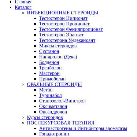
Главная
Каталог
ИНЪЕКЦИОННЫЕ СТЕРОИДЫ
Тестостерон Ципионат
Тестостерон Пропионат
Тестостерон Фенилпропионат
Тестостерон Энантат
Тестостерона Ундеканоант
Миксы стероидов
Сустанон
Нандролон (Дека)
Болденон
Тренболон
Мастерон
Примоболан
ОРАЛЬНЫЕ СТЕРОИДЫ
Метан
Туринабол
Станозолол-Винстрол
Оксиметалон
Оксандролон
Курсы стероидов
ПОСЛЕКУРСОВАЯ ТЕРАПИЯ
Антиэстрогены и Ингибиторы ароматазы
Гонадотропин