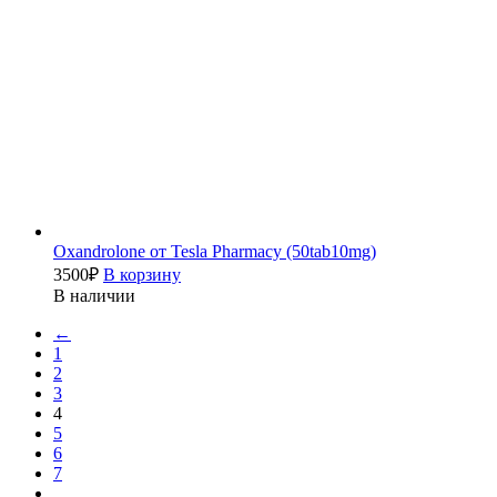
Oxandrolone от Tesla Pharmacy (50tab10mg)
3500
₽
В корзину
В наличии
←
1
2
3
4
5
6
7
…