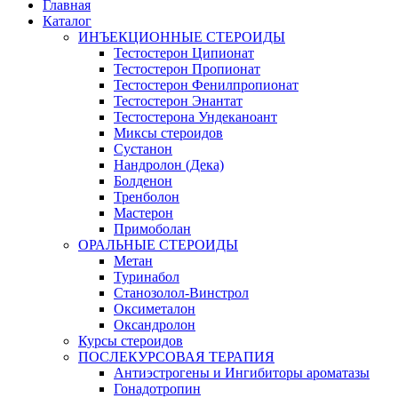
Главная
Каталог
ИНЪЕКЦИОННЫЕ СТЕРОИДЫ
Тестостерон Ципионат
Тестостерон Пропионат
Тестостерон Фенилпропионат
Тестостерон Энантат
Тестостерона Ундеканоант
Миксы стероидов
Сустанон
Нандролон (Дека)
Болденон
Тренболон
Мастерон
Примоболан
ОРАЛЬНЫЕ СТЕРОИДЫ
Метан
Туринабол
Станозолол-Винстрол
Оксиметалон
Оксандролон
Курсы стероидов
ПОСЛЕКУРСОВАЯ ТЕРАПИЯ
Антиэстрогены и Ингибиторы ароматазы
Гонадотропин