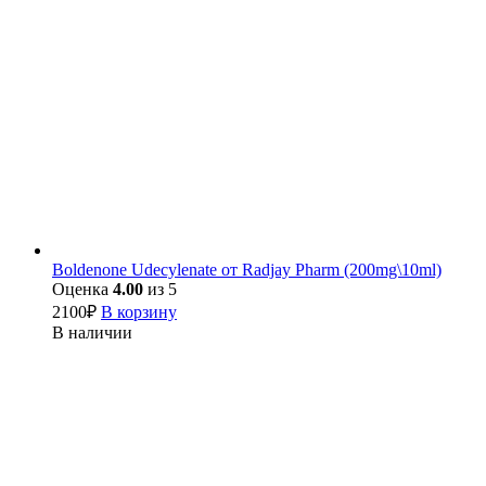
Boldenone Udecylenate от Radjay Pharm (200mg\10ml)
Оценка
4.00
из 5
2100
₽
В корзину
В наличии