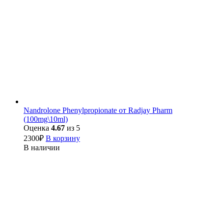
Nandrolone Phenylpropionate от Radjay Pharm
(100mg\10ml)
Оценка
4.67
из 5
2300
₽
В корзину
В наличии