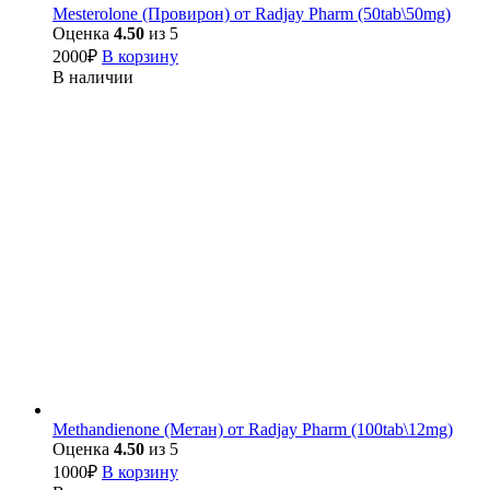
Mesterolone (Провирон) от Radjay Pharm (50tab\50mg)
Оценка
4.50
из 5
2000
₽
В корзину
В наличии
Methandienone (Метан) от Radjay Pharm (100tab\12mg)
Оценка
4.50
из 5
1000
₽
В корзину