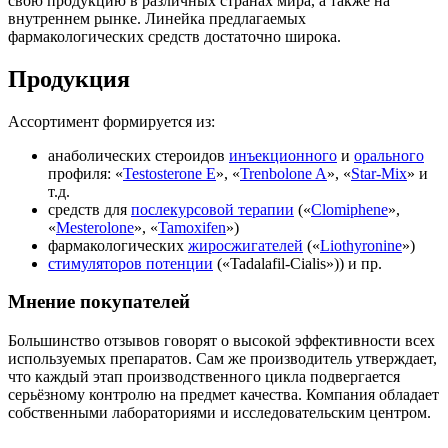
свою продукцию в различных странах мира, а также на
внутреннем рынке. Линейка предлагаемых
фармакологических средств достаточно широка.
Продукция
Ассортимент формируется из:
анаболических стероидов
инъекционного
и
орального
профиля: «
Testosterone E
», «
Trenbolone A
», «
Star-Mix
» и
т.д.
средств для
послекурсовой терапии
(«
Clomiphene
»,
«
Mesterolone
», «
Tamoxifen
»)
фармакологических
жиросжигателей
(«
Liothyronine
»)
стимуляторов потенции
(«Tadalafil-Cialis»)) и пр.
Мнение покупателей
Большинство отзывов говорят о высокой эффективности всех
используемых препаратов. Сам же производитель утверждает,
что каждый этап производственного цикла подвергается
серьёзному контролю на предмет качества. Компания обладает
собственными лабораториями и исследовательским центром.