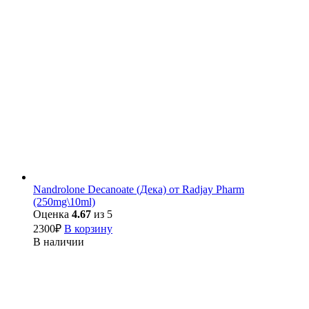
Nandrolone Decanoate (Дека) от Radjay Pharm
(250mg\10ml)
Оценка
4.67
из 5
2300
₽
В корзину
В наличии