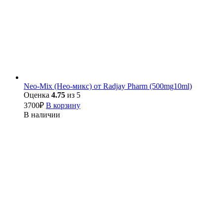
Neo-Mix (Нео-микс) от Radjay Pharm (500mg10ml)
Оценка
4.75
из 5
3700
₽
В корзину
В наличии