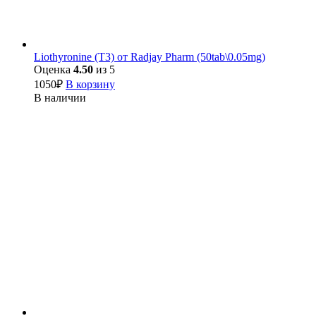
Liothyronine (Т3) от Radjay Pharm (50tab\0.05mg)
Оценка
4.50
из 5
1050
₽
В корзину
В наличии