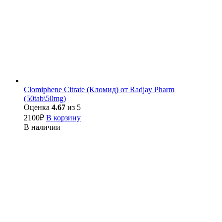
Clomiphene Citrate (Кломид) от Radjay Pharm
(50tab\50mg)
Оценка
4.67
из 5
2100
₽
В корзину
В наличии