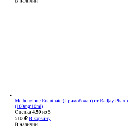
В наличии
Methenolone Enanthate (Примоболан) от Radjay Pharm
(100mg\10ml)
Оценка
4.50
из 5
5100
₽
В корзину
В наличии