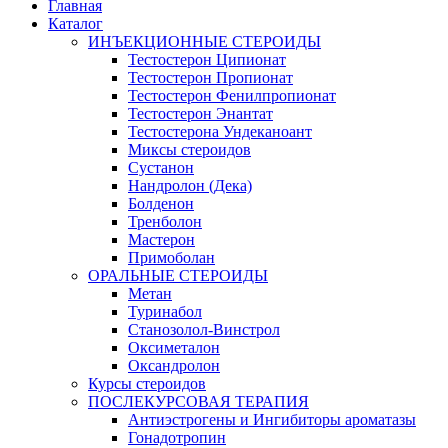
Главная
Каталог
ИНЪЕКЦИОННЫЕ СТЕРОИДЫ
Тестостерон Ципионат
Тестостерон Пропионат
Тестостерон Фенилпропионат
Тестостерон Энантат
Тестостерона Ундеканоант
Миксы стероидов
Сустанон
Нандролон (Дека)
Болденон
Тренболон
Мастерон
Примоболан
ОРАЛЬНЫЕ СТЕРОИДЫ
Метан
Туринабол
Станозолол-Винстрол
Оксиметалон
Оксандролон
Курсы стероидов
ПОСЛЕКУРСОВАЯ ТЕРАПИЯ
Антиэстрогены и Ингибиторы ароматазы
Гонадотропин