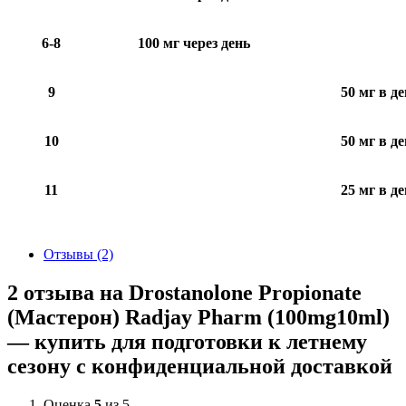
6-8
100 мг через день
9
50 мг в д
10
50 мг в д
11
25 мг в д
Отзывы (2)
2 отзыва на
Drostanolone Propionate
(Мастерон) Radjay Pharm (100mg10ml)
— купить для подготовки к летнему
сезону с конфиденциальной доставкой
Оценка
5
из 5