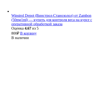
Winstrol Depot (Винстрол-Станозолол) от Zambon
(50mg1ml) — купить для контроля веса на курсе с
оперативной обработкой заказа
Оценка
4.67
из 5
800
₽
В корзину
В наличии