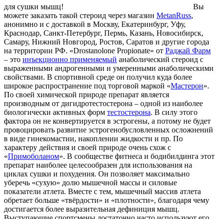
для сушки мышц!
Вы
можете заказать такой стероид через магазин
MetanRuss
,
анонимно и с доставкой в Москву, Екатеринбург, Уфу,
Краснодар, Санкт-Петербург, Пермь, Казань, Новосибирск,
Самару, Нижний Новгород, Ростов, Саратов и другие города
на территории РФ. «Drostanolone Propionate» от
Раджай Фарм
– это
инъекционно применяемый
анаболический стероид с
выраженными андрогенными и умеренными анаболическими
свойствами. В спортивной среде он получил куда более
широкое распространение под торговой маркой «
Мастерон
».
По своей химической природе препарат является
производным от дигидротестостерона – одной из наиболее
биологически активных форм
тестостерона
. В силу этого
фактора он не конвертируется в эстрогены, а потому не будет
провоцировать развитие эстрогенобусловленных осложнений
в виде гинекомастии, накоплении жидкости и пр. По
характеру действия и своей природе очень схож с
«
Примоболаном
». В сообществе фитнеса и бодибилдинга этот
препарат наиболее целесообразен для использования на
циклах сушки и похудения. Он позволяет максимально
уберечь «сухую» долю мышечной массы и силовые
показатели атлета. Вместе с тем, мышечный массив атлета
обретает больше «твёрдости» и «плотности», благодаря чему
достигается более выразительная дефиниция мышц.
Выступающие спортсмены достаточно часто используют его