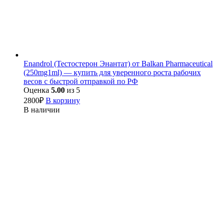
Enandrol (Тестостерон Энантат) от Balkan Pharmaceutical
(250mg1ml) — купить для уверенного роста рабочих
весов с быстрой отправкой по РФ
Оценка
5.00
из 5
2800
₽
В корзину
В наличии