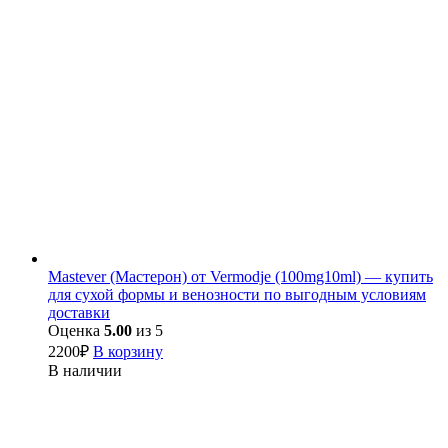
Mastever (Мастерон) от Vermodje (100mg10ml) — купить
для сухой формы и венозности по выгодным условиям
доставки
Оценка
5.00
из 5
2200
₽
В корзину
В наличии