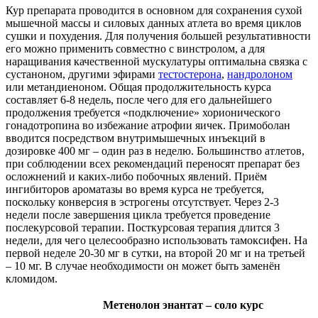
Кур препарата проводится в основном для сохранения сухой
мышечной массы и силовых данных атлета во время циклов
сушки и похудения. Для получения большей результативности
его можно применить совместно с винстролом, а для
наращивания качественной мускулатуры оптимальна связка с
сустаноном, другими эфирами
тестостерона
,
нандролоном
или метандиеноном. Общая продолжительность курса
составляет 6-8 недель, после чего для его дальнейшего
продолжения требуется «подключение» хорионического
гонадотропина во избежание атрофии яичек. Примоболан
вводится посредством внутримышечных инъекций в
дозировке 400 мг – один раз в неделю. Большинство атлетов,
при соблюдении всех рекомендаций переносят препарат без
осложнений и каких-либо побочных явлений. Приём
ингибиторов ароматазы во время курса не требуется,
поскольку конверсия в эстрогены отсутствует. Через 2-3
недели после завершения цикла требуется проведение
послекурсовой терапии. Посткурсовая терапия длится 3
недели, для чего целесообразно использовать тамоксифен. На
первой неделе 20-30 мг в сутки, на второй 20 мг и на третьей
– 10 мг. В случае необходимости он может быть заменён
кломидом.
Метенолон энантат – соло курс