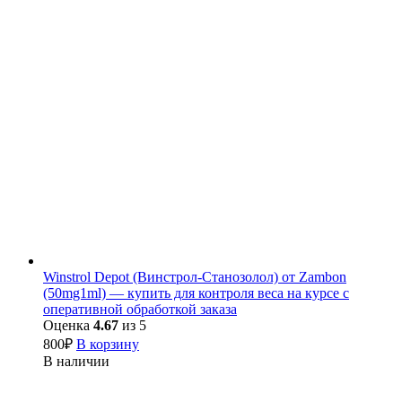
Winstrol Depot (Винстрол-Станозолол) от Zambon
(50mg1ml) — купить для контроля веса на курсе с
оперативной обработкой заказа
Оценка
4.67
из 5
800
₽
В корзину
В наличии