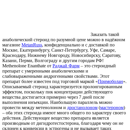
Заказать такой
анаболический стероид по разумной цене можно в надёжном
магазине
MetanRuss
, конфиденциально и с доставкой по
Москве, Екатеринбургу, Санкт-Петербургу, Уфе, Самаре,
Краснодару, Нижнему Новгороду, Новосибирску, Саратову,
Казани, Перми, Волгограду и другим городам РФ!
Methenolone Enanthate от
Раджай Фарм
– это стероидный
препарат с умеренными анаболическими и
слабовыраженными андрогенными свойствами. Этот
препарат более известен под торговой маркой «
Примоболан
».
Описываемый стероид характеризуется пролонгированным
эффектом, поскольку пик концентрации действующего
вещества достигается примерно через 7 дней после
выполнения инъекции. Наибольшую параллель можно
провести между метенолоном и
дростанолоном
(
мастероном
)
– оба этих стероида имеют много общего по характеру своего
действия. Действующее вещество препарата является
производным от дигидротестостерона, благодаря чему он не
склонен к конверсии в эстрогены и не вызывает таких