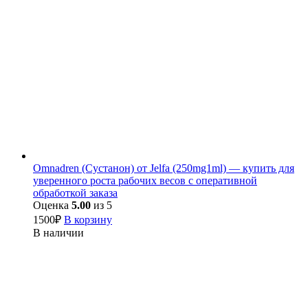
Omnadren (Сустанон) от Jelfa (250mg1ml) — купить для
уверенного роста рабочих весов с оперативной
обработкой заказа
Оценка
5.00
из 5
1500
₽
В корзину
В наличии