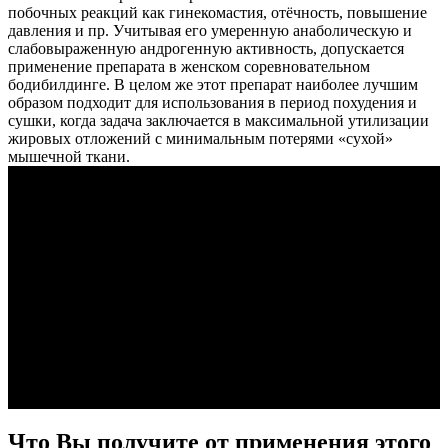
побочных реакций как гинекомастия, отёчность, повышение
давления и пр. Учитывая его умеренную анаболическую и
слабовыраженную андрогенную активность, допускается
применение препарата в женском соревновательном
бодибилдинге. В целом же этот препарат наиболее лучшим
образом подходит для использования в период похудения и
сушки, когда задача заключается в максимальной утилизации
жировых отложений с минимальным потерями «сухой»
мышечной ткани.
Что Вы получите от применения этого