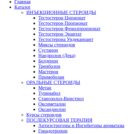
Главная
Каталог
ИНЪЕКЦИОННЫЕ СТЕРОИДЫ
Тестостерон Ципионат
Тестостерон Пропионат
Тестостерон Фенилпропионат
Тестостерон Энантат
Тестостерона Ундеканоант
Миксы стероидов
Сустанон
Нандролон (Дека)
Болденон
Тренболон
Мастерон
Примоболан
ОРАЛЬНЫЕ СТЕРОИДЫ
Метан
Туринабол
Станозолол-Винстрол
Оксиметалон
Оксандролон
Курсы стероидов
ПОСЛЕКУРСОВАЯ ТЕРАПИЯ
Антиэстрогены и Ингибиторы ароматазы
Гонадотропин