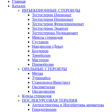
Главная
Каталог
ИНЪЕКЦИОННЫЕ СТЕРОИДЫ
Тестостерон Ципионат
Тестостерон Пропионат
Тестостерон Фенилпропионат
Тестостерон Энантат
Тестостерона Ундеканоант
Миксы стероидов
Сустанон
Нандролон (Дека)
Болденон
Тренболон
Мастерон
Примоболан
ОРАЛЬНЫЕ СТЕРОИДЫ
Метан
Туринабол
Станозолол-Винстрол
Оксиметалон
Оксандролон
Курсы стероидов
ПОСЛЕКУРСОВАЯ ТЕРАПИЯ
Антиэстрогены и Ингибиторы ароматазы
Гонадотропин