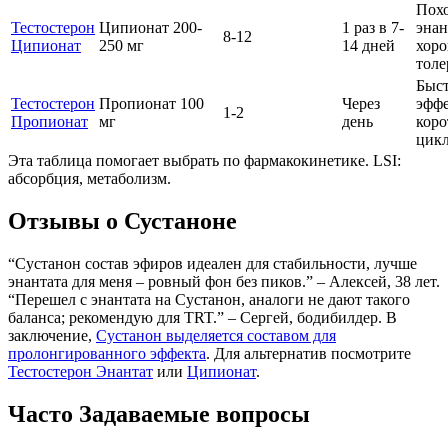
Пох
Тестостерон
Ципионат 200-
1 раз в 7-
энан
8-12
Ципионат
250 мг
14 дней
хор
толе
Быс
Тестостерон
Пропионат 100
Через
эффе
1-2
Пропионат
мг
день
коро
цик
Эта таблица помогает выбрать по фармакокинетике. LSI:
абсорбция, метаболизм.
Отзывы о Сустаноне
“Сустанон состав эфиров идеален для стабильности, лучше
энантата для меня – ровный фон без пиков.” – Алексей, 38 лет.
“Перешел с энантата на Сустанон, аналоги не дают такого
баланса; рекомендую для TRT.” – Сергей, бодибилдер. В
заключение,
Сустанон выделяется составом для
пролонгированного эффекта
. Для альтернатив посмотрите
Тестостерон Энантат
или
Ципионат
.
Часто Задаваемые вопросы