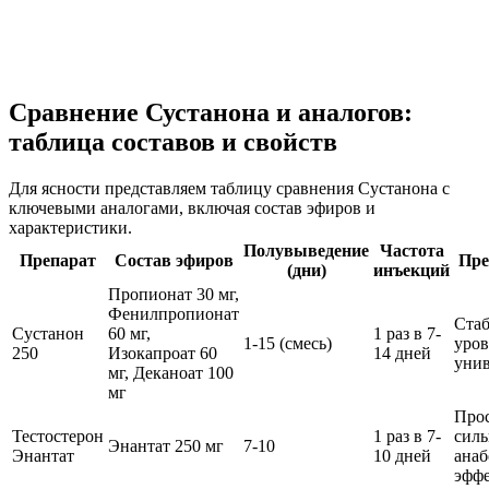
Сравнение Сустанона и аналогов:
таблица составов и свойств
Для ясности представляем таблицу сравнения Сустанона с
ключевыми аналогами, включая состав эфиров и
характеристики.
Полувыведение
Частота
Препарат
Состав эфиров
Пре
(дни)
инъекций
Пропионат 30 мг,
Фенилпропионат
Ста
Сустанон
60 мг,
1 раз в 7-
1-15 (смесь)
уров
250
Изокапроат 60
14 дней
унив
мг, Деканоат 100
мг
Прос
Тестостерон
1 раз в 7-
сил
Энантат 250 мг
7-10
Энантат
10 дней
анаб
эфф