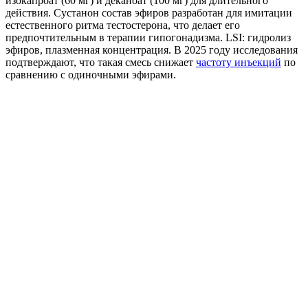
изокапроат (60 мг) и деканоат (100 мг) для длительного
действия.
Сустанон состав эфиров
разработан для имитации
естественного ритма тестостерона, что делает его
предпочтительным в терапии гипогонадизма. LSI: гидролиз
эфиров, плазменная концентрация. В 2025 году исследования
подтверждают, что такая смесь снижает
частоту инъекций
по
сравнению с одиночными эфирами.