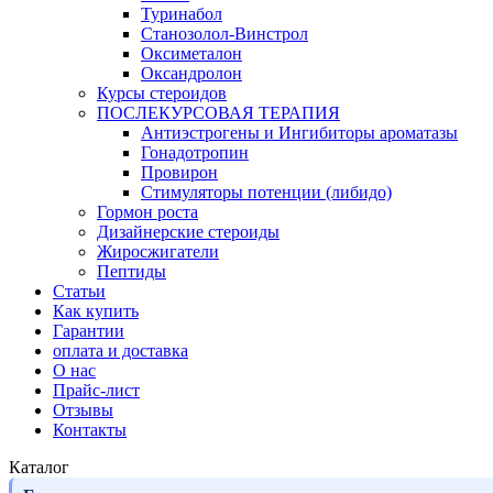
Туринабол
Станозолол-Винстрол
Оксиметалон
Оксандролон
Курсы стероидов
ПОСЛЕКУРСОВАЯ ТЕРАПИЯ
Антиэстрогены и Ингибиторы ароматазы
Гонадотропин
Провирон
Стимуляторы потенции (либидо)
Гормон роста
Дизайнерские стероиды
Жиросжигатели
Пептиды
Статьи
Как купить
Гарантии
оплата и доставка
О нас
Прайс-лист
Отзывы
Контакты
Каталог