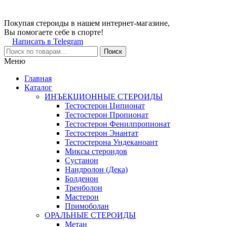
Покупая стероиды в нашем интернет-магазине,
Вы помогаете себе в спорте!
Написать в Telegram
Поиск
Меню
Главная
Каталог
ИНЪЕКЦИОННЫЕ СТЕРОИДЫ
Тестостерон Ципионат
Тестостерон Пропионат
Тестостерон Фенилпропионат
Тестостерон Энантат
Тестостерона Ундеканоант
Миксы стероидов
Сустанон
Нандролон (Дека)
Болденон
Тренболон
Мастерон
Примоболан
ОРАЛЬНЫЕ СТЕРОИДЫ
Метан