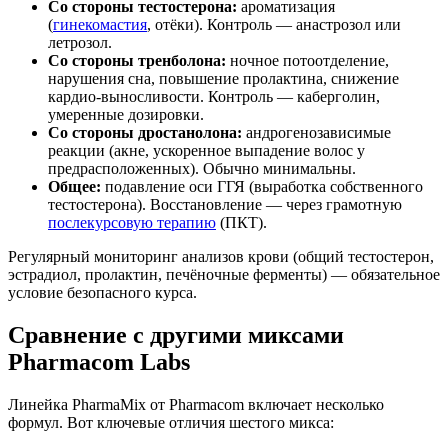
Со стороны тестостерона:
ароматизация
(
гинекомастия
, отёки). Контроль — анастрозол или
летрозол.
Со стороны тренболона:
ночное потоотделение,
нарушения сна, повышение пролактина, снижение
кардио-выносливости. Контроль — каберголин,
умеренные дозировки.
Со стороны дростанолона:
андрогенозависимые
реакции (акне, ускоренное выпадение волос у
предрасположенных). Обычно минимальны.
Общее:
подавление оси ГГЯ (выработка собственного
тестостерона). Восстановление — через грамотную
послекурсовую терапию
(ПКТ).
Регулярный мониторинг анализов крови (общий тестостерон,
эстрадиол, пролактин, печёночные ферменты) — обязательное
условие безопасного курса.
Сравнение с другими миксами
Pharmacom Labs
Линейка PharmaMix от Pharmacom включает несколько
формул. Вот ключевые отличия шестого микса: