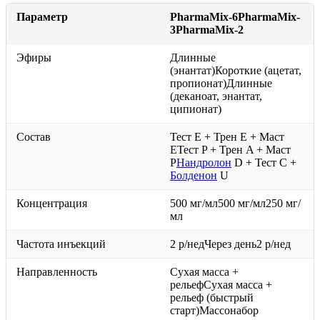
Параметр
PharmaMix-6PharmaMix-
3PharmaMix-2
Эфиры
Длинные
(энантат)Короткие (ацетат,
пропионат)Длинные
(деканоат, энантат,
ципионат)
Состав
Тест E + Трен E + Маст
EТест P + Трен A + Маст
P
Нандролон
D + Тест C +
Болденон
U
Концентрация
500 мг/мл500 мг/мл250 мг/
мл
Частота инъекций
2 р/недЧерез день2 р/нед
Направленность
Сухая масса +
рельефСухая масса +
рельеф (быстрый
старт)Массонабор