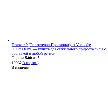
Testover P (Тестостерон Пропионат) от Vermodje
(100mg10ml) — купить для стабильного прироста силы с
доставкой в любой регион
Оценка
5.00
из 5
1200
₽
В корзину
В наличии