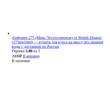
Andropen 275 (Микс Тестостеронов) от British Dragon
(275mg10ml) — купить для курса на массу без лишней
воды с доставкой по России
Оценка
5.00
из 5
2000
₽
В корзину
В наличии