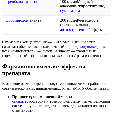
Тренболон энантат
100 мг/млМощный
анаболик, жиросжигание,
сухая масса
Дростанолон
энантат
200 мг/млРельефность,
плотность мышц,
антиэстрогенный
эффект
Суммарная концентрация — 500 мг/мл. Единый эфир
(энантат) обеспечивает одинаковый
период полувыведен
ия
всех компонентов (5–7 суток), а значит — стабильный
гормональный фон при инъекциях всего 2 раза в неделю.
Фармакологические эффекты
препарата
В отличие от монопрепаратов, стероидные миксы работают
сразу в нескольких направлениях. PharmaMix-6 обеспечивает:
Прирост сухой мышечной массы
—
связка
тестостерона и тренболона стимулирует белковый
синтез на уровне, недостижимом для каждого из них по
отдельности;