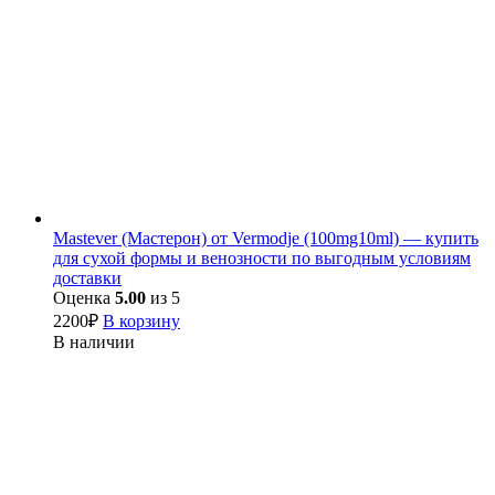
Mastever (Мастерон) от Vermodje (100mg10ml) — купить
для сухой формы и венозности по выгодным условиям
доставки
Оценка
5.00
из 5
2200
₽
В корзину
В наличии