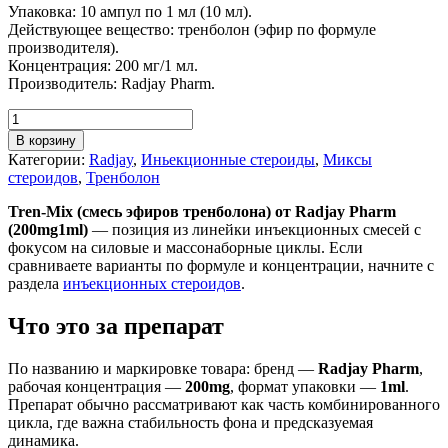
Упаковка: 10 ампул по 1 мл (10 мл).
Действующее вещество: тренболон (эфир по формуле
производителя).
Концентрация: 200 мг/1 мл.
Производитель: Radjay Pharm.
В корзину
Категории:
Radjay
,
Иньекционные стероиды
,
Миксы
стероидов
,
Тренболон
Tren-Mix (смесь эфиров тренболона) от Radjay Pharm
(200mg1ml)
— позиция из линейки инъекционных смесей с
фокусом на силовые и массонаборные циклы. Если
сравниваете варианты по формуле и концентрации, начните с
раздела
инъекционных стероидов
.
Что это за препарат
По названию и маркировке товара: бренд —
Radjay Pharm
,
рабочая концентрация —
200mg
, формат упаковки —
1ml
.
Препарат обычно рассматривают как часть комбинированного
цикла, где важна стабильность фона и предсказуемая
динамика.