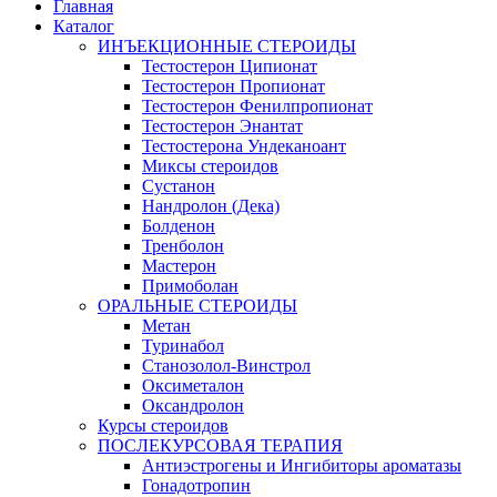
Главная
Каталог
ИНЪЕКЦИОННЫЕ СТЕРОИДЫ
Тестостерон Ципионат
Тестостерон Пропионат
Тестостерон Фенилпропионат
Тестостерон Энантат
Тестостерона Ундеканоант
Миксы стероидов
Сустанон
Нандролон (Дека)
Болденон
Тренболон
Мастерон
Примоболан
ОРАЛЬНЫЕ СТЕРОИДЫ
Метан
Туринабол
Станозолол-Винстрол
Оксиметалон
Оксандролон
Курсы стероидов
ПОСЛЕКУРСОВАЯ ТЕРАПИЯ
Антиэстрогены и Ингибиторы ароматазы
Гонадотропин