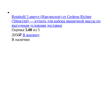
Retabolil 5 ампул (Нандролон) от Gedeon Richter
(50mg1ml) — купить для набора мышечной массы по
выгодным условиям доставки
Оценка
5.00
из 5
2050
₽
В корзину
В наличии