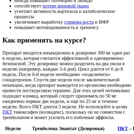
иногда повышает потенцию и либидо
способствует
потере жировой ткани
угнетает активность кортизола и катаболические
процессы
увеличивает выработку
гормона роста
и ИФР
повышает мотивированность к тренингу
Как применять на курсе?
Препарат вводится инъекционно в дозировке 300 мг один раз
в неделю, которая считается эффективной и одновременно
безопасной. Эту дозировку можно разделить на два укола в
неделю (например, каждые 3-4 дня). Цикл длится от 6 до 8
недель. После 6-й недели необходимо «подключить»
гонадотропин. Спустя две недели после заключительной
инъекции, когда препарат выведется из организма необходимо
провести посткурсовую терапию. Для этих целей оптимально
подходит кломид, который следует принимать по 50 мг
ежедневно первые две недели, и ещё по 25 мг в течение
недели. Всего ПКТ длится 3 недели. Не используйте в целях
ПКТ
тамоксифен (нолвадекс), поскольку он не совместим с
тренболоном и может усилить его побочные эффекты.
Недели
Тренболона Энантат (Дозировки)
ПКТ
– 