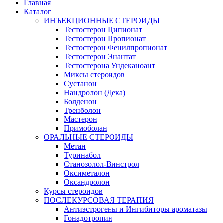
Главная
Каталог
ИНЪЕКЦИОННЫЕ СТЕРОИДЫ
Тестостерон Ципионат
Тестостерон Пропионат
Тестостерон Фенилпропионат
Тестостерон Энантат
Тестостерона Ундеканоант
Миксы стероидов
Сустанон
Нандролон (Дека)
Болденон
Тренболон
Мастерон
Примоболан
ОРАЛЬНЫЕ СТЕРОИДЫ
Метан
Туринабол
Станозолол-Винстрол
Оксиметалон
Оксандролон
Курсы стероидов
ПОСЛЕКУРСОВАЯ ТЕРАПИЯ
Антиэстрогены и Ингибиторы ароматазы
Гонадотропин