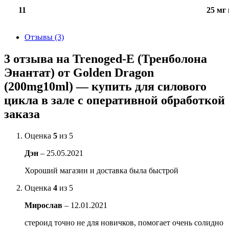
11
25 мг 
Отзывы (3)
3 отзыва на
Trenoged-E (Тренболона
Энантат) от Golden Dragon
(200mg10ml) — купить для силового
цикла в зале с оперативной обработкой
заказа
Оценка
5
из 5
Дэн
–
25.05.2021
Хороший магазин и доставка была быстрой
Оценка
4
из 5
Мирослав
–
12.01.2021
стероид точно не для новичков, помогает очень солидно