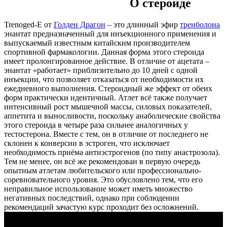
О стероиде
Trenoged-E от
Голден Драгон
– это длинный эфир
тренболона
энантат предназначенный для инъекционного применения и
выпускаемый известным китайским производителем
спортивной фармакологии. Данная форма этого стероида
имеет пролонгированное действие. В отличие от ацетата –
энантат «работает» приблизительно до 10 дней с одной
инъекции, что позволяет отказаться от необходимости их
ежедневного выполнения. Стероидный же эффект от обеих
форм практически идентичный. Атлет всё также получает
интенсивный рост мышечной массы, силовых показателей,
аппетита и выносливости, поскольку анаболические свойства
этого стероида в четыре раза сильнее аналогичных у
тестостерона. Вместе с тем, он в отличие от последнего не
склонен к конверсии в эстроген, что исключает
необходимость приёма антиэстрогенов (по типу анастрозола).
Тем не менее, он всё же рекомендован в первую очередь
опытным атлетам любительского или профессионально-
соревновательного уровня. Это обусловлено тем, что его
неправильное использование может иметь множество
негативных последствий, однако при соблюдении
рекомендаций зачастую курс проходит без осложнений.